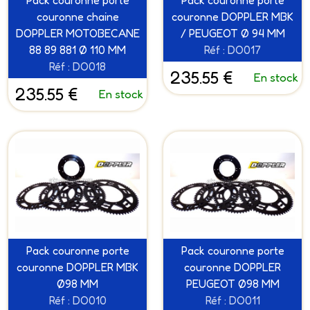
Pack couronne porte
Pack couronne porte
couronne chaine
couronne DOPPLER MBK
DOPPLER MOTOBECANE
/ PEUGEOT Ø 94 MM
88 89 881 Ø 110 MM
Réf : DO017
Réf : DO018
235.55 €
En stock
235.55 €
En stock
Pack couronne porte
Pack couronne porte
couronne DOPPLER MBK
couronne DOPPLER
Ø98 MM
PEUGEOT Ø98 MM
Réf : DO010
Réf : DO011