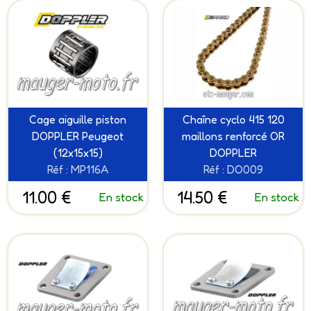
Cage aiguille piston
Chaîne cyclo 415 120
DOPPLER Peugeot
maillons renforcé OR
(12x15x15)
DOPPLER
Réf : MP116A
Réf : DO009
11.00 €
14.50 €
En stock
En stock