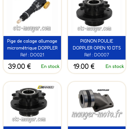
Pige de calage allumage
PIGNON POULIE
micrométrique DOPPLER
DOPPLER OPEN 10 DTS
Réf : DO021
Réf : DO007
39.00 €
19.00 €
En stock
En stock