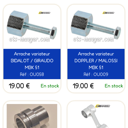
Arrache variateur
Arrache variateur
BIDALOT / GIRAUDO
DOPPLER / MALOSSI
MBK 51
MBK 51
Réf : OU058
Réf : OU009
19.00 €
19.00 €
En stock
En stock