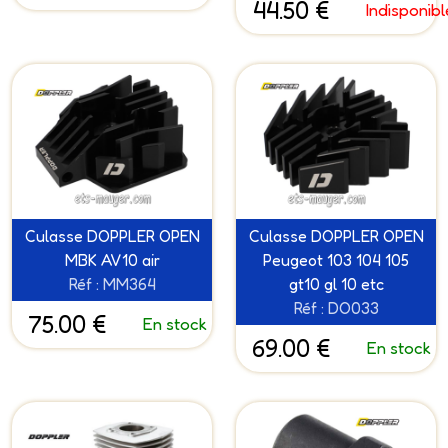
44.50 €
Indisponibl
Culasse DOPPLER OPEN
Culasse DOPPLER OPEN
MBK AV10 air
Peugeot 103 104 105
Réf : MM364
gt10 gl 10 etc
Réf : DO033
75.00 €
En stock
69.00 €
En stock