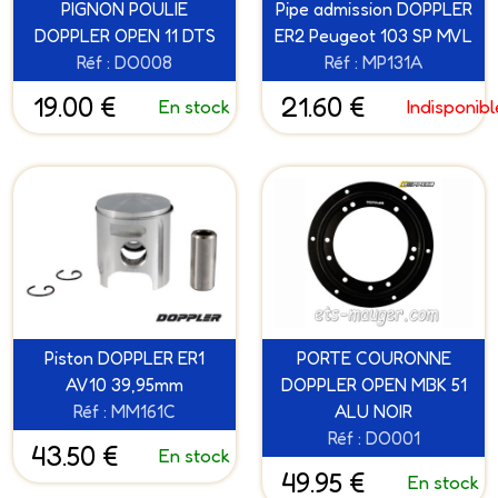
PIGNON POULIE
Pipe admission DOPPLER
DOPPLER OPEN 11 DTS
ER2 Peugeot 103 SP MVL
Réf : DO008
Réf : MP131A
19.00 €
21.60 €
En stock
Indisponibl
Piston DOPPLER ER1
PORTE COURONNE
AV10 39,95mm
DOPPLER OPEN MBK 51
Réf : MM161C
ALU NOIR
Réf : DO001
43.50 €
En stock
49.95 €
En stock