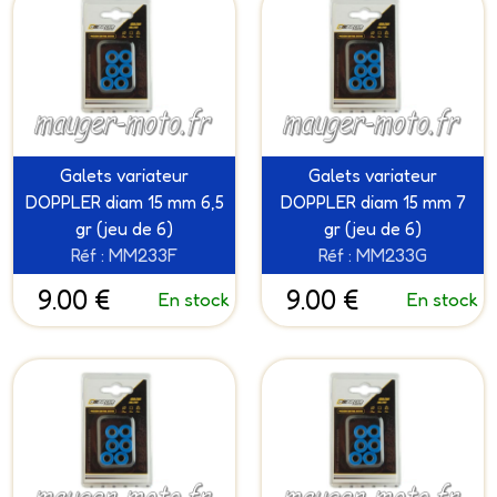
Galets variateur
Galets variateur
DOPPLER diam 15 mm 6,5
DOPPLER diam 15 mm 7
gr (jeu de 6)
gr (jeu de 6)
Réf : MM233F
Réf : MM233G
9.00 €
9.00 €
En stock
En stock