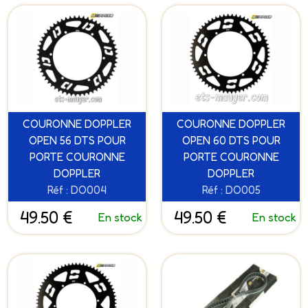
COURONNE DOPPLER
COURONNE DOPPLER
OPEN 56 DTS POUR
OPEN 60 DTS POUR
PORTE COURONNE
PORTE COURONNE
DOPPLER
DOPPLER
Réf : DO004
Réf : DO005
49.50 €
49.50 €
En stock
En stock