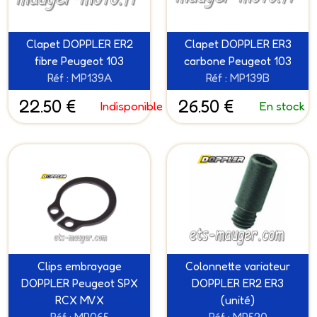
Clapet DOPPLER ER2
Clapet DOPPLER ER3
fibre Peugeot 103
carbone Peugeot 103
Réf : MP139A
Réf : MP139B
22.50 €
26.50 €
Indisponible
En stock
Clips embrayage
Colonnette variateur
DOPPLER Peugeot SPX
DOPPLER ER2 ER3
RCX MVX
(unité)