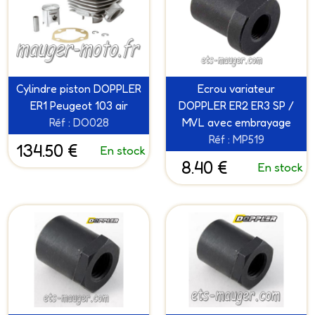
Cylindre piston DOPPLER
Ecrou variateur
ER1 Peugeot 103 air
DOPPLER ER2 ER3 SP /
Réf : DO028
MVL avec embrayage
Réf : MP519
134.50 €
En stock
8.40 €
En stock