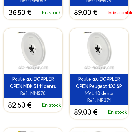
Réf : MM059
Réf : MM579
36.50 €
89.00 €
En stock
Indisponibl
Poulie alu DOPPLER
Poulie alu DOPPLER
OPEN MBK 51 11 dents
OPEN Peugeot 103 SP
Réf : MM578
MVL 10 dents
Réf : MP371
82.50 €
En stock
89.00 €
En stock