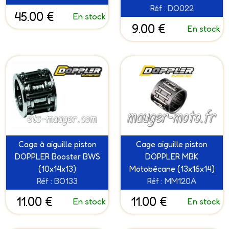
Réf : DO022
45.00 €
En stock
9.00 €
En stock
Cage à aiguille piston
Cage aiguille piston
DOPPLER Booster BWS
DOPPLER MBK
(10x14x13)
Motobécane (13x16x14)
Réf : BO133
Réf : MM120A
11.00 €
11.00 €
En stock
En stock