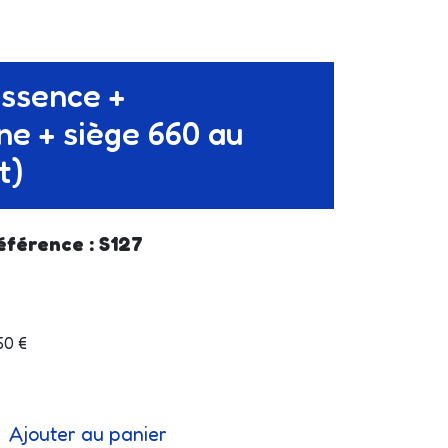
ssence +
e + siège 660 au
t)
éférence : S127
.50 €
Ajouter au panier