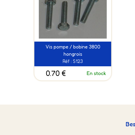
Vis pompe / bobine 3800
hongrois
Réf : S123
0.70 €
En stock
Bes