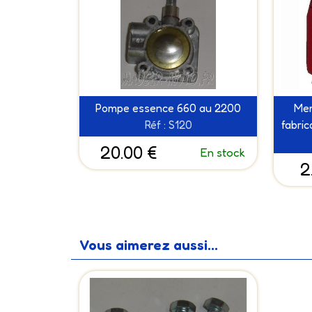
Pompe essence 660 au 2200
Mem
Réf : S120
fabric
20.00 €
En stock
2
Vous aimerez aussi...