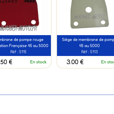
brane de pompe rouge
Siège de membrane de pom
ation Française 45 au 5000
45 au 5000
Réf : S115
Réf : S113
.50 €
3.00 €
En stock
En sto