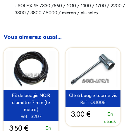
- SOLEX 45 /330 /660 / 1010 / 1400 / 1700 / 2200 /
3300 / 3800 / 5000 / micron / pli-solex
Vous aimerez aussi...
Fil de bougie NOIR
Clé à bougie tourne vis
diamètre 7 mm (le
Réf : OU008
mètre)
3.00 €
En
Réf : S207
stock
3.50 €
En