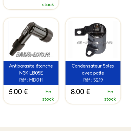
stock
Antiparasite étanche
Condensateur Solex
NGK LB05E
avec patte
Réf : MD011
Réf : S219
5.00 €
8.00 €
En
En
stock
stock