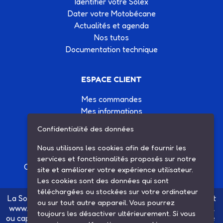
Identifier votre Solex
Dater votre Motobécane
Actualités et agenda
Nos tutos
Documentation technique
ESPACE CLIENT
Mes commandes
Mes informations
Mes listes d'achats
Confidentialité des données
Conditions générales de vente
Contactez-nous
Nous utilisons les cookies afin de fournir les
services et fonctionnalités proposés sur notre
Création site Internet Factor’IT
|
Mentions légales
site et améliorer votre expérience utilisateur.
Les cookies sont des données qui sont
téléchargées ou stockées sur votre ordinateur
La Société SARL ETS MAUGER, exploitante du site internet
ou sur tout autre appareil. Vous pourrez
www.ets-mauger.com, n'a aucun lien juridique, commercial
toujours les désactiver ultérieurement. Si vous
ou capitalistique avec la société SINBAR - Groupe Easybike