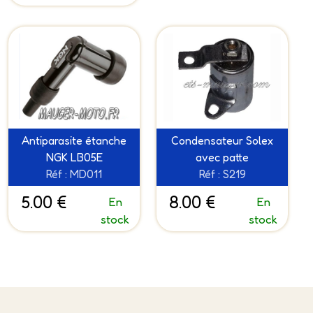
Antiparasite étanche
Condensateur Solex
NGK LB05E
avec patte
Réf : MD011
Réf : S219
5.00 €
8.00 €
En
En
stock
stock