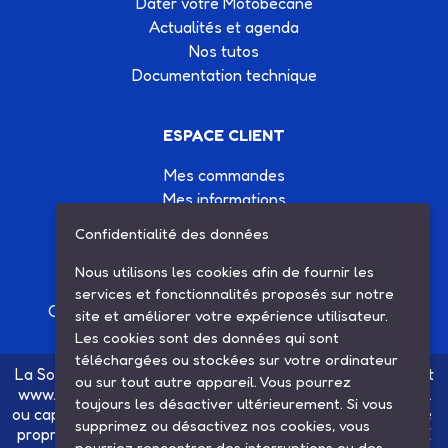
Dater votre Motobécane
Actualités et agenda
Nos tutos
Documentation technique
ESPACE CLIENT
Mes commandes
Mes informations
Mes listes d'achats
Confidentialité des données
Conditions générales de vente
Contactez-nous
Nous utilisons les cookies afin de fournir les
services et fonctionnalités proposés sur notre
Création site Internet Factor’IT
|
Mentions légales
site et améliorer votre expérience utilisateur.
Les cookies sont des données qui sont
téléchargées ou stockées sur votre ordinateur
La Société SARL ETS MAUGER, exploitante du site internet
ou sur tout autre appareil. Vous pourrez
www.ets-mauger.com, n'a aucun lien juridique, commercial
toujours les désactiver ultérieurement. Si vous
ou capitalistique avec la société SINBAR - Groupe Easybike
supprimez ou désactivez nos cookies, vous
propriétaire des marques SOLEX, VELOSOLEX, SOLEXINE
pourriez rencontrer des interruptions ou des