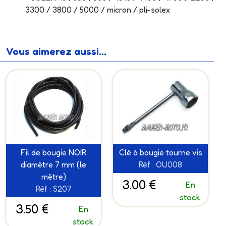
3300 / 3800 / 5000 / micron / pli-solex
Vous aimerez aussi...
Fil de bougie NOIR
Clé à bougie tourne vis
diamètre 7 mm (le
Réf : OU008
mètre)
3.00 €
En
Réf : S207
stock
3.50 €
En
stock