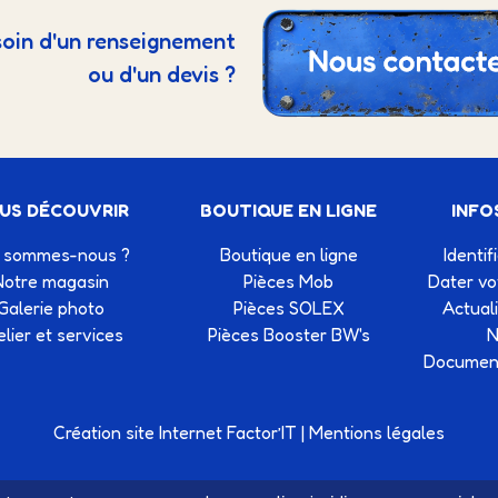
oin d'un renseignement
ou d'un devis ?
US DÉCOUVRIR
BOUTIQUE EN LIGNE
INFO
 sommes-nous ?
Boutique en ligne
Identif
Notre magasin
Pièces Mob
Dater v
Galerie photo
Pièces SOLEX
Actual
elier et services
Pièces Booster BW's
N
Document
Création site Internet Factor’IT
|
Mentions légales