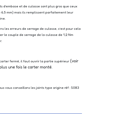
nts d’embase et de culasse sont plus gros que ceux
e 6,5 mm) mais ils remplissent parfaitement leur
ine.
ns les erreurs de serrage de culasse, c’est pour cela
ter le couple de serrage de la culasse de 1,2 Nm
r.
(voir
arter fermé, il faut ouvrir la partie supérieur
plus une fois le carter monté.
s vous conseillons les joints type origine réf : S083