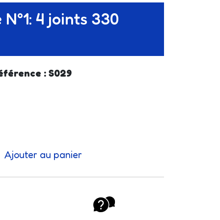
 N°1: 4 joints 330
éférence : S029
Ajouter au panier