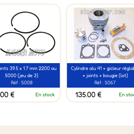
nts 39.5 x 1.7 mm 2200 au
Cylindre alu 41 + gicleur régla
5000 (jeu de 3)
+ joints + bougie (lot)
Réf : S008
Réf : S067
.00 €
135.00 €
En stock
En sto