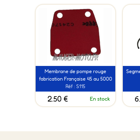
Membrane de pompe rouge
Segme
fabrication Française 45 au 5000
Réf : S115
2.50 €
6
En stock