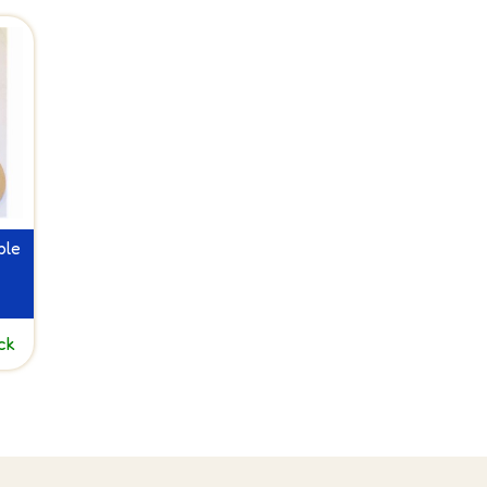
ble
ck