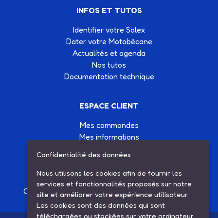
INFOS ET TUTOS
Identifier votre Solex
Dater votre Motobécane
Actualités et agenda
Nos tutos
Documentation technique
ESPACE CLIENT
Mes commandes
Mes informations
Mes listes d'achats
Confidentialité des données
Conditions générales de vente
Contactez-nous
Nous utilisons les cookies afin de fournir les
services et fonctionnalités proposés sur notre
Création site Internet Factor’IT
|
Mentions légales
site et améliorer votre expérience utilisateur.
Les cookies sont des données qui sont
téléchargées ou stockées sur votre ordinateur