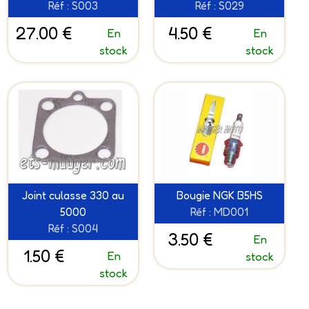
Réf : S003
Réf : S029
27.00 €
4.50 €
En
En
stock
stock
Joint culasse 330 au
Bougie NGK B5HS
5000
Réf : MD001
Réf : S004
3.50 €
En
1.50 €
En
stock
stock