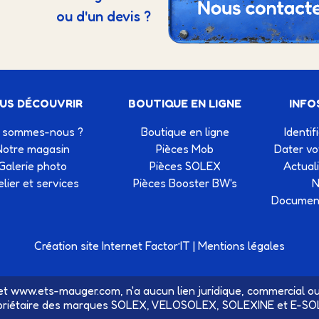
ou d'un devis ?
US DÉCOUVRIR
BOUTIQUE EN LIGNE
INFO
 sommes-nous ?
Boutique en ligne
Identif
Notre magasin
Pièces Mob
Dater v
Galerie photo
Pièces SOLEX
Actual
elier et services
Pièces Booster BW's
N
Document
Création site Internet Factor’IT
|
Mentions légales
t www.ets-mauger.com, n'a aucun lien juridique, commercial ou
priétaire des marques SOLEX, VELOSOLEX, SOLEXINE et E-SO