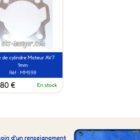
e de cylindre Moteur AV7
1mm
Réf : MM598
.80 €
En stock
oin d'un renseignement