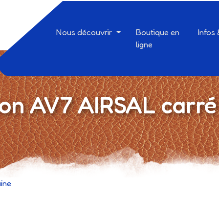
Nous découvrir
Boutique en
Infos
ligne
ston AV7 AIRSAL carr
aine