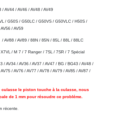
 / AV44 / AV46 / AV48 / AV49
50VL / G50S / G50LC / G50VS / G50VLC / H50S /
 AV56 / AV59
 / AV88 / AV89 / 88N / 85N / 85L / 88L / 88LC
X7VL / M 7 / 7 Ranger / 7SL / 7SR / 7 Spécial
3 / AV34 / AV36 / AV37 / AV47 / BG / BG43 / AV48 /
 AV75 / AV76 / AV77 / AV78 / AV79 / AV85 / AV87 /
culasse le piston touche à la culasse, nous
e cale de 1 mm pour résoudre ce probléme.
n récente.