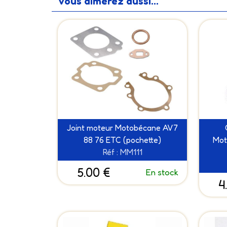
Vous aimerez aussi...
Joint moteur Motobécane AV7
88 76 ETC (pochette)
Mot
Réf : MM111
5.00 €
En stock
4