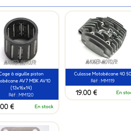
Cage à aiguille piston
Culasse Motobécane 40 5
obécane AV7 MBK AV10
Réf : MM119
(13x16x14)
19.00 €
En sto
Réf : MM120
.00 €
En stock