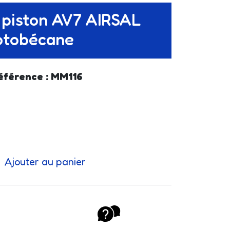
 piston AV7 AIRSAL
otobécane
éférence : MM116
Ajouter au panier