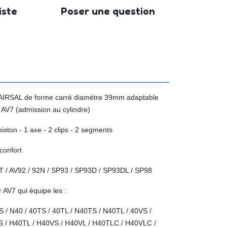
iste
Poser une question
 AIRSAL de forme carré diamétre 39mm adaptable
AV7 (admission au cylindre)
 piston
- 1 axe
- 2 clips - 2 segments
confort
T / AV92 / 92N / SP93 / SP93D / SP93DL / SP98
 AV7 qui équipe les :
0S / N40 / 40TS / 40TL / N40TS / N40TL / 40VS /
S / H40TL / H40VS / H40VL / H40TLC / H40VLC /