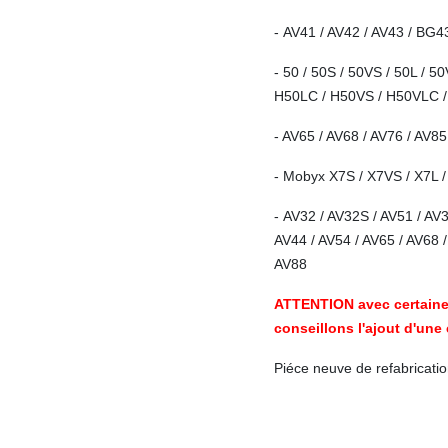
- AV41 / AV42 / AV43 / BG43
- 50 / 50S / 50VS / 50L / 
H50LC / H50VS / H50VLC /
- AV65 / AV68 / AV76 / AV85
- Mobyx X7S / X7VS / X7L / 
- AV32 / AV32S / AV51 / AV3
AV44 / AV54 / AV65 / AV68 /
AV88
ATTENTION avec certaine 
conseillons l'ajout d'un
Piéce neuve de refabricatio