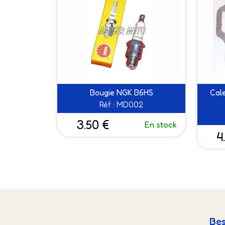
Bougie NGK B6HS
Cal
Réf : MD002
3.50 €
En stock
4
Bes