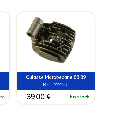
0
Culasse Motobécane 88 89
Réf : MM150
39.00 €
ck
En stock