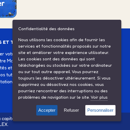
Confidentialité des données
Nous utilisons les cookies afin de fournir les
S ET TUTOS
ESPACE CLIENT
services et fonctionnalités proposés sur notre
site et améliorer votre expérience utilisateur.
ier votre Solex
Mes commandes
Les cookies sont des données qui sont
otre Motobécane
Mes informations
téléchargées ou stockées sur votre ordinateur
ités et agenda
Mes listes d'achats
ou sur tout autre appareil. Vous pourrez
os tutos
Conditions générales de
toujours les désactiver ultérieurement. Si vous
ation technique
vente
supprimez ou désactivez nos cookies, vous
Contactez-nous
pourriez rencontrer des interruptions ou des
problèmes de navigation sur le site.
Voir plus
Accepter
Refuser
Personnaliser
 capitalistique avec la société SINBAR - Groupe Easybike
LEX.