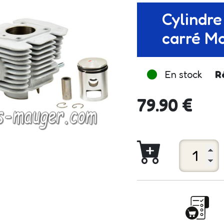
Cylindre
carré M
En stock
R
79.90 €