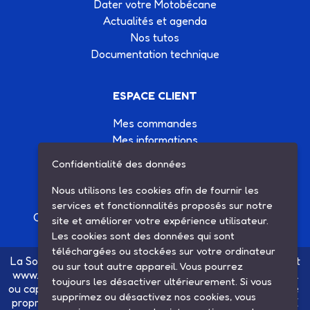
Dater votre Motobécane
Actualités et agenda
Nos tutos
Documentation technique
ESPACE CLIENT
Mes commandes
Mes informations
Mes listes d'achats
Confidentialité des données
Conditions générales de vente
Contactez-nous
Nous utilisons les cookies afin de fournir les
services et fonctionnalités proposés sur notre
Création site Internet Factor’IT
|
Mentions légales
site et améliorer votre expérience utilisateur.
Les cookies sont des données qui sont
téléchargées ou stockées sur votre ordinateur
La Société SARL ETS MAUGER, exploitante du site internet
ou sur tout autre appareil. Vous pourrez
www.ets-mauger.com, n'a aucun lien juridique, commercial
toujours les désactiver ultérieurement. Si vous
ou capitalistique avec la société SINBAR - Groupe Easybike
supprimez ou désactivez nos cookies, vous
propriétaire des marques SOLEX, VELOSOLEX, SOLEXINE