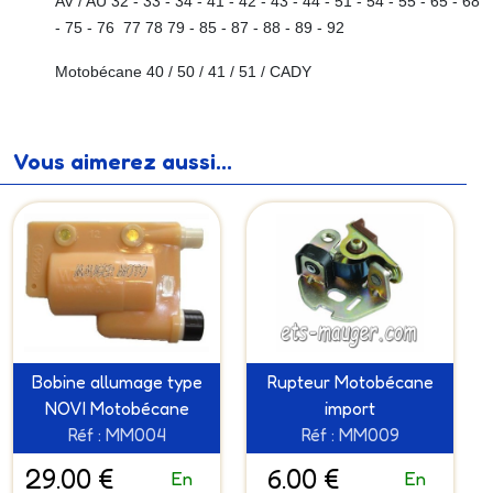
AV / AU 32 - 33 - 34 - 41 - 42 - 43 - 44 - 51 - 54 - 55 - 65 - 68
- 75 - 76 77 78 79 - 85 - 87 - 88 - 89 - 92
Motobécane 40 / 50 / 41 / 51 / CADY
Vous aimerez aussi...
Bobine allumage type
Rupteur Motobécane
NOVI Motobécane
import
Réf : MM004
Réf : MM009
29.00 €
6.00 €
En
En