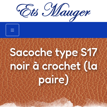
Sacoche type S17
noir à crochet (la
paire)