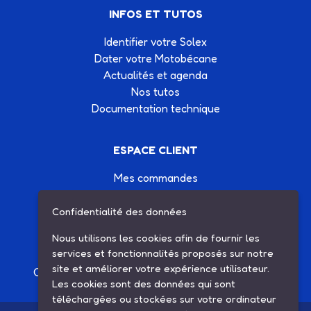
INFOS ET TUTOS
Identifier votre Solex
Dater votre Motobécane
Actualités et agenda
Nos tutos
Documentation technique
ESPACE CLIENT
Mes commandes
Mes informations
Mes listes d'achats
Confidentialité des données
Conditions générales de vente
Nous utilisons les cookies afin de fournir les
Contactez-nous
services et fonctionnalités proposés sur notre
site et améliorer votre expérience utilisateur.
Création site Internet Factor’IT
|
Mentions légales
Les cookies sont des données qui sont
téléchargées ou stockées sur votre ordinateur