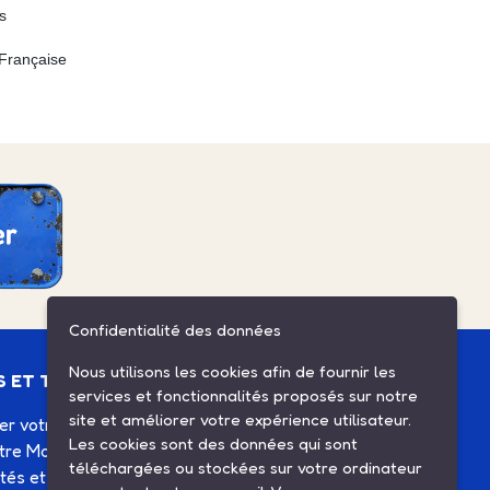
s
 Française
Confidentialité des données
Nous utilisons les cookies afin de fournir les
S ET TUTOS
ESPACE CLIENT
services et fonctionnalités proposés sur notre
site et améliorer votre expérience utilisateur.
ier votre Solex
Mes commandes
Les cookies sont des données qui sont
otre Motobécane
Mes informations
téléchargées ou stockées sur votre ordinateur
ités et agenda
Mes listes d'achats