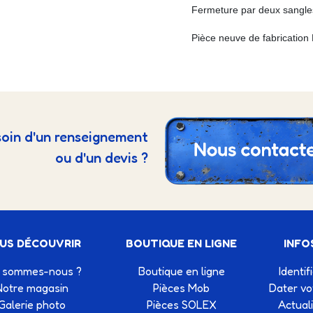
Fermeture par deux sangle
Pièce neuve de fabrication
oin d'un renseignement
ou d'un devis ?
US DÉCOUVRIR
BOUTIQUE EN LIGNE
INFO
 sommes-nous ?
Boutique en ligne
Identif
Notre magasin
Pièces Mob
Dater v
Galerie photo
Pièces SOLEX
Actual