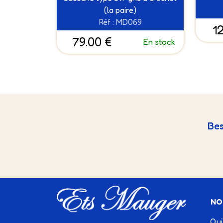
(la paire)
Réf : MD069
1
79.00 €
En stock
Bes
NO
Qui