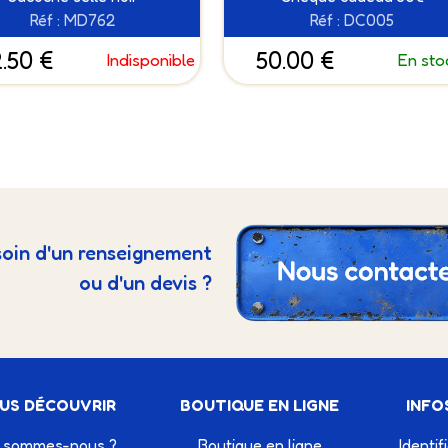
Réf : MD762
Réf : DC005
2.50 €
50.00 €
Indisponible
En sto
oin d'un renseignement
ou d'un devis ?
US DÉCOUVRIR
BOUTIQUE EN LIGNE
INFO
 sommes-nous ?
Boutique en ligne
Identif