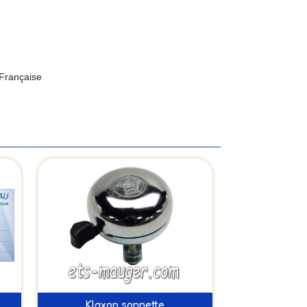
 Française
Klaxon sonnette