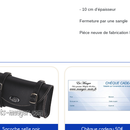
- 10 cm d'épaisseur
Fermeture par une sangle
Piéce neuve de fabrication
Sacoche selle noir
Chèque cadeau 50€