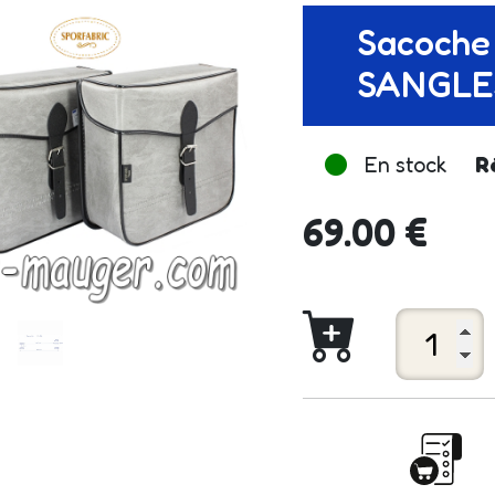
Sacoche 
SANGLES
En stock
R
69.00 €