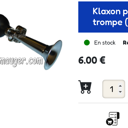
Klaxon p
trompe 
En stock
R
6.00 €