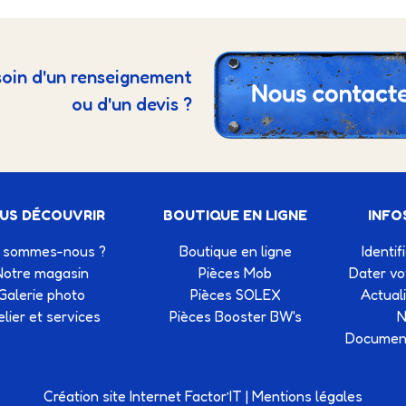
oin d'un renseignement
ou d'un devis ?
US DÉCOUVRIR
BOUTIQUE EN LIGNE
INFO
 sommes-nous ?
Boutique en ligne
Identif
Notre magasin
Pièces Mob
Dater v
Galerie photo
Pièces SOLEX
Actual
elier et services
Pièces Booster BW's
N
Document
Création site Internet Factor’IT
|
Mentions légales