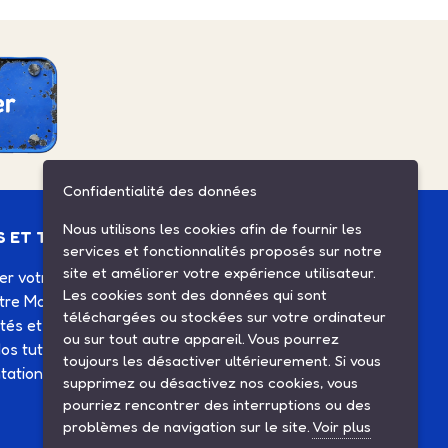
Confidentialité des données
Nous utilisons les cookies afin de fournir les
S ET TUTOS
ESPACE CLIENT
services et fonctionnalités proposés sur notre
site et améliorer votre expérience utilisateur.
ier votre Solex
Mes commandes
Les cookies sont des données qui sont
otre Motobécane
Mes informations
téléchargées ou stockées sur votre ordinateur
ités et agenda
Mes listes d'achats
ou sur tout autre appareil. Vous pourrez
os tutos
Conditions générales de
toujours les désactiver ultérieurement. Si vous
ation technique
vente
supprimez ou désactivez nos cookies, vous
Contactez-nous
pourriez rencontrer des interruptions ou des
problèmes de navigation sur le site.
Voir plus