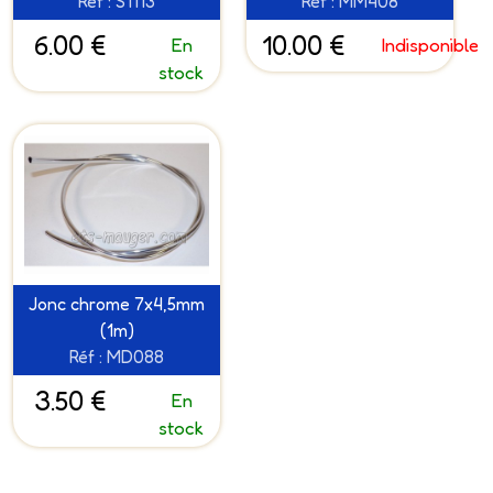
Réf : S1113
Réf : MM408
6.00 €
10.00 €
En
Indisponible
stock
Jonc chrome 7x4,5mm
(1m)
Réf : MD088
3.50 €
En
stock