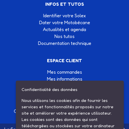
INFOS ET TUTOS
Identifier votre Solex
Dater votre Motobécane
Actualités et agenda
Nos tutos
Documentation technique
ESPACE CLIENT
Mes commandes
Mes informations
Mes listes d'achats
Confidentialité des données
Conditions générales de vente
Contactez-nous
Nous utilisons les cookies afin de fournir les
services et fonctionnalités proposés sur notre
Création site Internet Factor’IT
|
Mentions légales
site et améliorer votre expérience utilisateur.
Les cookies sont des données qui sont
téléchargées ou stockées sur votre ordinateur