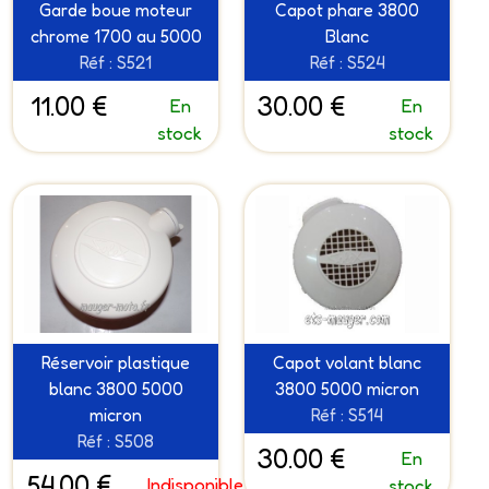
Garde boue moteur
Capot phare 3800
chrome 1700 au 5000
Blanc
Réf : S521
Réf : S524
11.00 €
30.00 €
En
En
stock
stock
Réservoir plastique
Capot volant blanc
blanc 3800 5000
3800 5000 micron
micron
Réf : S514
Réf : S508
30.00 €
En
54.00 €
Indisponible
stock