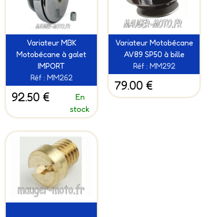
Variateur MBK
Variateur Motobécane
Motobécane à galet
AV89 SP50 à bille
IMPORT
Réf : MM292
Réf : MM262
79.00 €
92.50 €
En
stock