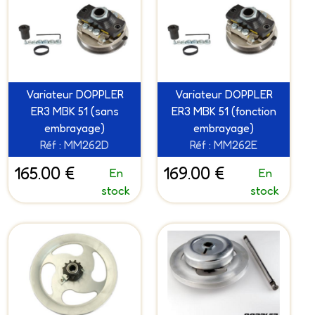
Variateur DOPPLER
Variateur DOPPLER
ER3 MBK 51 (sans
ER3 MBK 51 (fonction
embrayage)
embrayage)
Réf : MM262D
Réf : MM262E
165.00 €
169.00 €
En
En
stock
stock