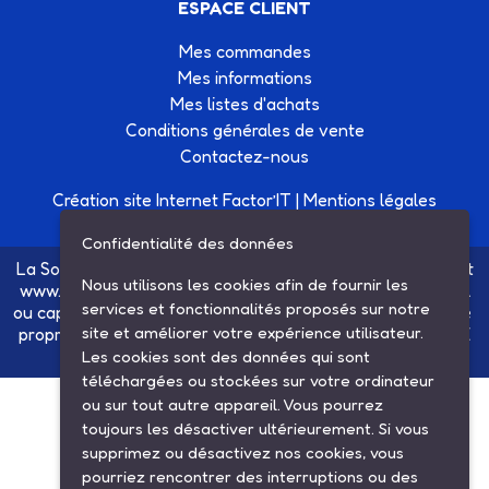
ESPACE CLIENT
Mes commandes
Mes informations
Mes listes d'achats
Conditions générales de vente
Contactez-nous
Création site Internet Factor’IT
|
Mentions légales
Confidentialité des données
La Société SARL ETS MAUGER, exploitante du site internet
Nous utilisons les cookies afin de fournir les
www.ets-mauger.com, n'a aucun lien juridique, commercial
services et fonctionnalités proposés sur notre
ou capitalistique avec la société SINBAR - Groupe Easybike
site et améliorer votre expérience utilisateur.
propriétaire des marques SOLEX, VELOSOLEX, SOLEXINE
et E-SOLEX.
Les cookies sont des données qui sont
téléchargées ou stockées sur votre ordinateur
ou sur tout autre appareil. Vous pourrez
toujours les désactiver ultérieurement. Si vous
supprimez ou désactivez nos cookies, vous
pourriez rencontrer des interruptions ou des