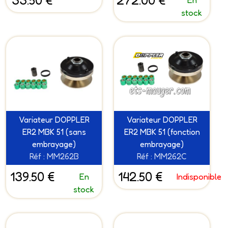
33.50 €
272.00 €
stock
Variateur DOPPLER
Variateur DOPPLER
ER2 MBK 51 (sans
ER2 MBK 51 (fonction
embrayage)
embrayage)
Réf : MM262B
Réf : MM262C
139.50 €
142.50 €
En
Indisponible
stock