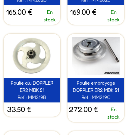
Réf : MM262D
Réf : MM262E
165.00 €
169.00 €
En
En
stock
stock
Poulie alu DOPPLER
Poulie embrayage
ER2 MBK 51
DOPPLER ER2 MBK 51
Réf : MM219B
Réf : MM219C
33.50 €
272.00 €
En
stock