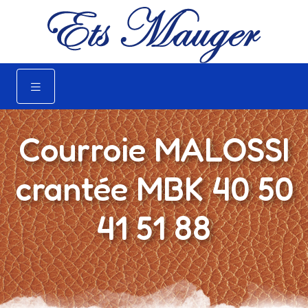
Courroie MALOSSI
crantée MBK 40 50
41 51 88