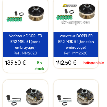
Variateur DOPPLER
Variateur DOPPLER
ER2 MBK 51 (sans
ER2 MBK 51 (fonction
embrayage)
embrayage)
Réf : MM262B
Réf : MM262C
139.50 €
142.50 €
En
Indisponible
stock