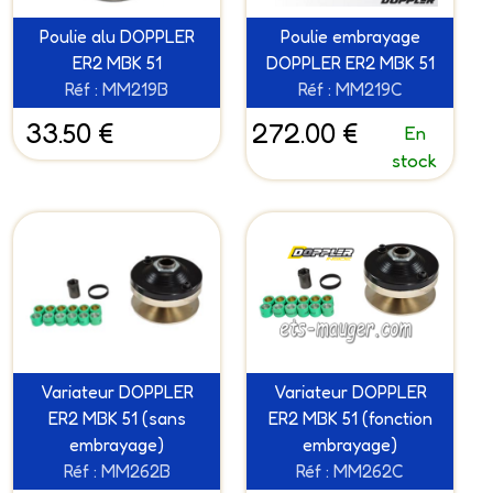
Poulie alu DOPPLER
Poulie embrayage
ER2 MBK 51
DOPPLER ER2 MBK 51
Réf : MM219B
Réf : MM219C
33.50 €
272.00 €
En
stock
Variateur DOPPLER
Variateur DOPPLER
ER2 MBK 51 (sans
ER2 MBK 51 (fonction
embrayage)
embrayage)
Réf : MM262B
Réf : MM262C