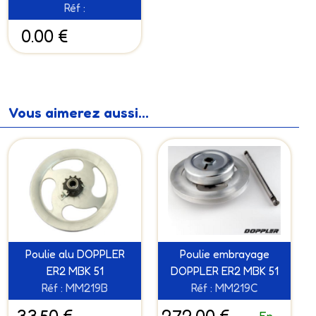
Réf :
0.00 €
Vous aimerez aussi...
Poulie alu DOPPLER
Poulie embrayage
ER2 MBK 51
DOPPLER ER2 MBK 51
Réf : MM219B
Réf : MM219C
En