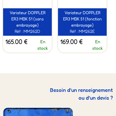
Variateur DOPPLER
Variateur DOPPLER
ER3 MBK 51 (sans
ER3 MBK 51 (fonction
embrayage)
embrayage)
Réf : MM262D
Réf : MM262E
165.00 €
169.00 €
En
En
stock
stock
Besoin d'un renseignement
ou d'un devis ?