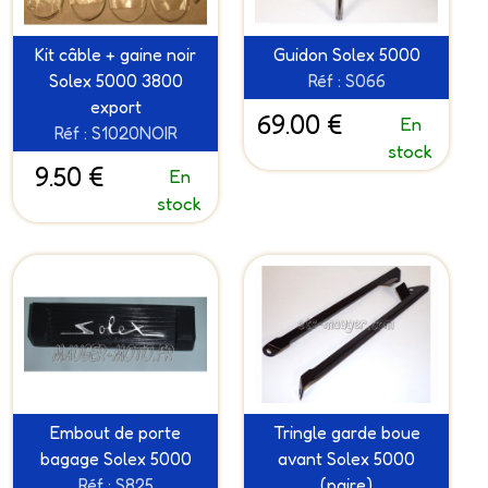
Kit câble + gaine noir
Guidon Solex 5000
Solex 5000 3800
Réf : S066
export
69.00 €
En
Réf : S1020NOIR
stock
9.50 €
En
stock
Embout de porte
Tringle garde boue
bagage Solex 5000
avant Solex 5000
Réf : S825
(paire)