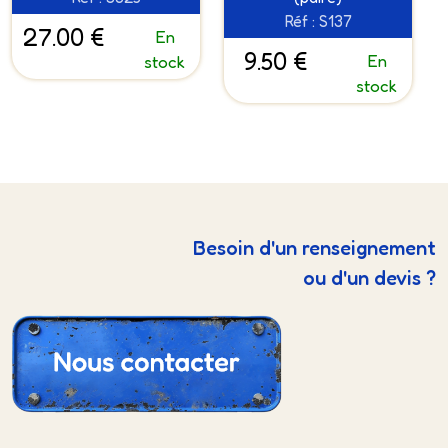
Réf : S137
27.00 €
En
9.50 €
En
stock
stock
Besoin d'un renseignement
ou d'un devis ?