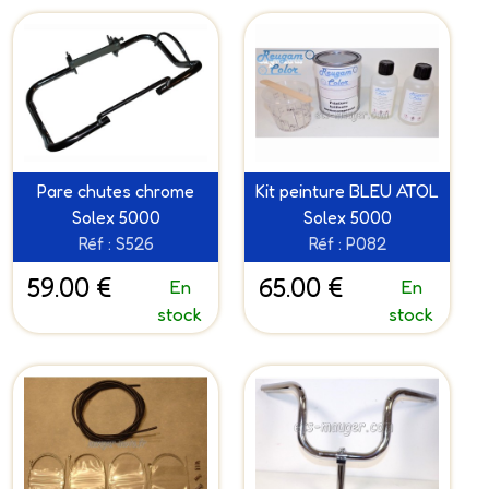
Pare chutes chrome
Kit peinture BLEU ATOL
Solex 5000
Solex 5000
Réf : S526
Réf : P082
59.00 €
65.00 €
En
En
stock
stock