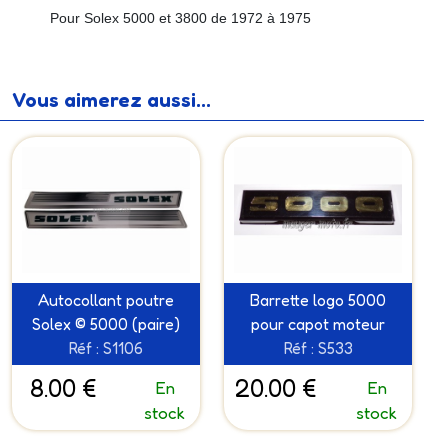
Pour Solex 5000 et 3800 de 1972 à 1975
Vous aimerez aussi...
Autocollant poutre
Barrette logo 5000
Solex © 5000 (paire)
pour capot moteur
Réf : S1106
Réf : S533
8.00 €
20.00 €
En
En
stock
stock