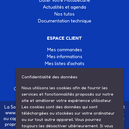
Dater votre Motobécane
Actualités et agenda
Nos tutos
Documentation technique
ESPACE CLIENT
Mes commandes
Mes informations
Mes listes d'achats
Conditions générales de vente
Confidentialité des données
Contactez-nous
Nous utilisons les cookies afin de fournir les
Création site Internet Factor’IT
|
Mentions légales
services et fonctionnalités proposés sur notre
site et améliorer votre expérience utilisateur.
La Société SARL ETS MAUGER, exploitante du site internet
Les cookies sont des données qui sont
www.ets-mauger.com, n'a aucun lien juridique, commercial
téléchargées ou stockées sur votre ordinateur
ou capitalistique avec la société SINBAR - Groupe Easybike
ou sur tout autre appareil. Vous pourrez
propriétaire des marques SOLEX, VELOSOLEX, SOLEXINE
toujours les désactiver ultérieurement. Si vous