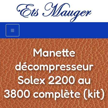
Manette
décompresseur
Solex 2200 au
3800 complète (kit)