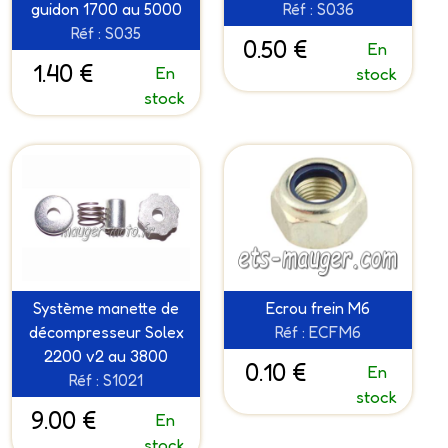
guidon 1700 au 5000
Réf : S036
Réf : S035
0.50 €
En
1.40 €
En
stock
stock
Système manette de
Ecrou frein M6
décompresseur Solex
Réf : ECFM6
2200 v2 au 3800
0.10 €
En
Réf : S1021
stock
9.00 €
En
stock