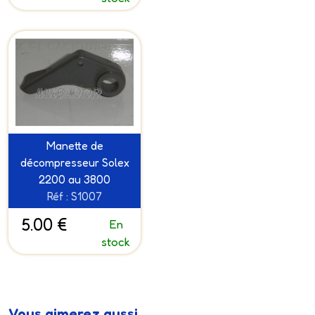
Manette de
décompresseur Solex
2200 au 3800
Réf : S1007
5.00 €
En
stock
Vous aimerez aussi...