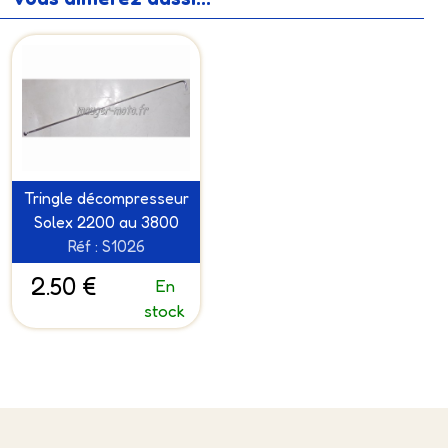
Tringle décompresseur
Solex 2200 au 3800
Réf : S1026
2.50 €
En
stock