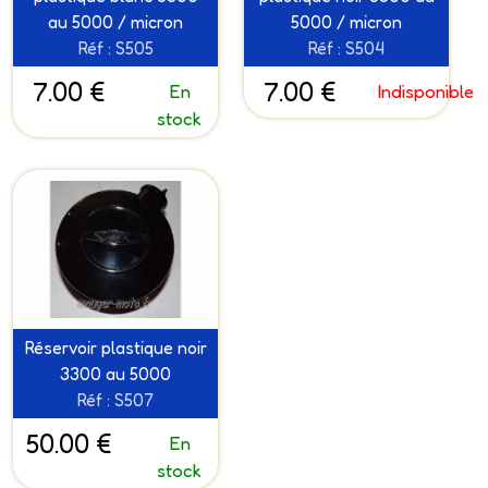
au 5000 / micron
5000 / micron
Réf : S505
Réf : S504
7.00 €
7.00 €
En
Indisponible
stock
Réservoir plastique noir
3300 au 5000
Réf : S507
50.00 €
En
stock