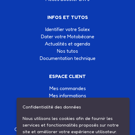
INFOS ET TUTOS
Identifier votre Solex
Dater votre Motobécane
Actualités et agenda
Nos tutos
Documentation technique
ESPACE CLIENT
Mes commandes
Mes informations
Mes listes d'achats
Confidentialité des données
Conditions générales de vente
Contactez-nous
Nous utilisons les cookies afin de fournir les
services et fonctionnalités proposés sur notre
Création site Internet Factor’IT
|
Mentions légales
site et améliorer votre expérience utilisateur.