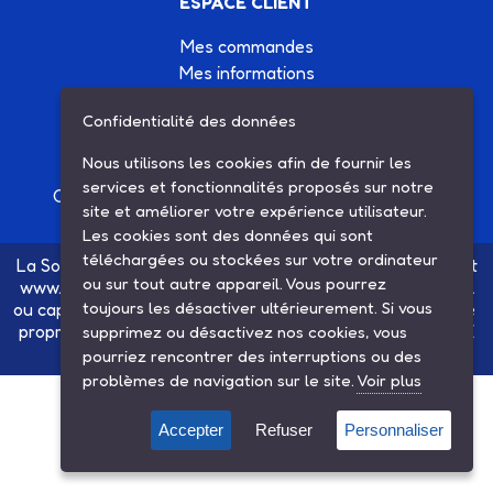
ESPACE CLIENT
Mes commandes
Mes informations
Mes listes d'achats
Confidentialité des données
Conditions générales de vente
Contactez-nous
Nous utilisons les cookies afin de fournir les
services et fonctionnalités proposés sur notre
Création site Internet Factor’IT
|
Mentions légales
site et améliorer votre expérience utilisateur.
Les cookies sont des données qui sont
téléchargées ou stockées sur votre ordinateur
La Société SARL ETS MAUGER, exploitante du site internet
ou sur tout autre appareil. Vous pourrez
www.ets-mauger.com, n'a aucun lien juridique, commercial
toujours les désactiver ultérieurement. Si vous
ou capitalistique avec la société SINBAR - Groupe Easybike
propriétaire des marques SOLEX, VELOSOLEX, SOLEXINE
supprimez ou désactivez nos cookies, vous
et E-SOLEX.
pourriez rencontrer des interruptions ou des
problèmes de navigation sur le site.
Voir plus
Accepter
Refuser
Personnaliser