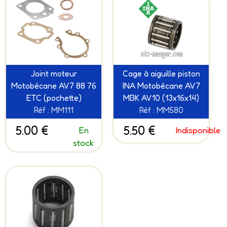
Joint moteur
Cage à aiguille piston
Motobécane AV7 88 76
INA Motobécane AV7
ETC (pochette)
MBK AV10 (13x16x14)
Réf : MM111
Réf : MM580
5.00 €
5.50 €
En
Indisponible
stock