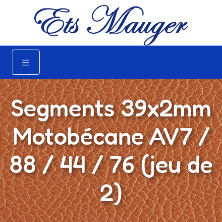
Segments 39x2mm
Motobécane AV7 /
88 / 44 / 76 (jeu de
2)