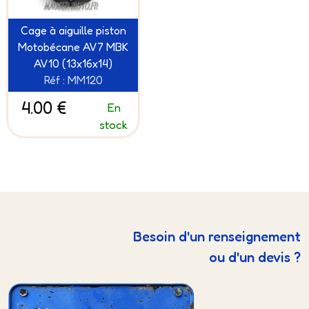
Cage à aiguille piston
Motobécane AV7 MBK
AV10 (13x16x14)
Réf : MM120
4.00 €
En
stock
Besoin d'un renseignement
ou d'un devis ?