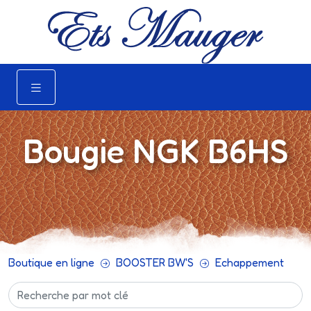
Bougie NGK B6HS
Boutique en ligne
BOOSTER BW'S
Echappement