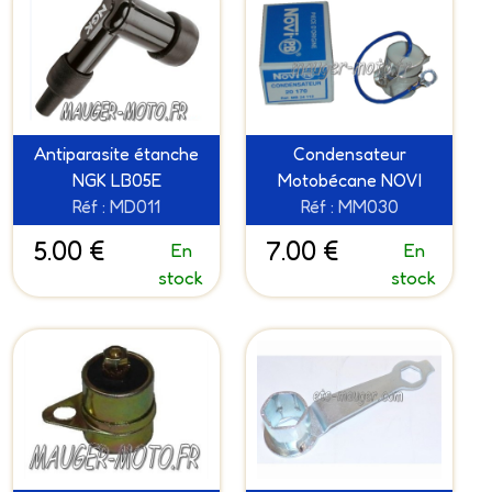
Antiparasite étanche
Condensateur
NGK LB05E
Motobécane NOVI
Réf : MD011
Réf : MM030
5.00 €
7.00 €
En
En
stock
stock