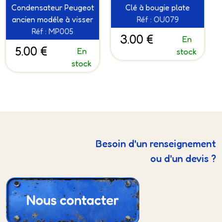
Condensateur Peugeot
Clé à bougie plate
ancien modéle à visser
Réf : OU079
Réf : MP005
3.00 €
En
5.00 €
En
stock
stock
Besoin d'un renseignement
ou d'un devis ?