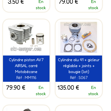
3.50 €
79.00 €
En
En
stock
stock
Cylindre piston AV7
Cylindre alu 41 + gicleur
AIRSAL carré
réglable + joints +
Motobécane
bougie (lot)
Réf : MM116
Réf : S067
79.90 €
135.00 €
En
En
stock
stock