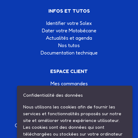
INFOS ET TUTOS
Identifier votre Solex
Dater votre Motobécane
Actualités et agenda
Nos tutos
Documentation technique
ESPACE CLIENT
Mes commandes
Mes informations
Confidentialité des données
Mes listes d'achats
Conditions générales de vente
Nous utilisons les cookies afin de fournir les
Contactez-nous
services et fonctionnalités proposés sur notre
site et améliorer votre expérience utilisateur.
Création site Internet Factor’IT
|
Mentions légales
Les cookies sont des données qui sont
téléchargées ou stockées sur votre ordinateur