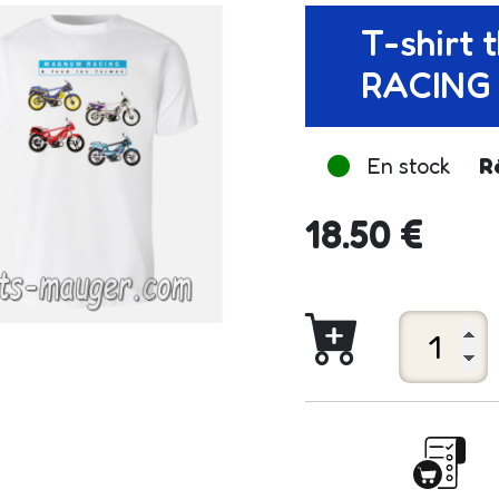
T-shir
RACING t
En stock
R
18.50 €