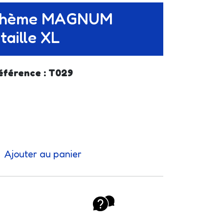
t thème MAGNUM
aille XL
éférence : T029
Ajouter au panier