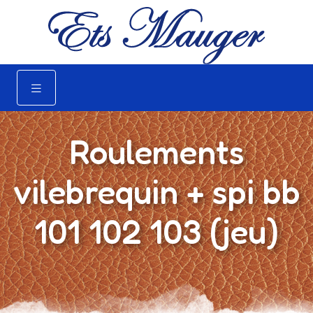
Roulements
vilebrequin + spi bb
101 102 103 (jeu)