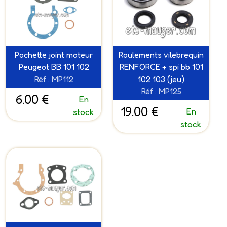
Pochette joint moteur
Roulements vilebrequin
Peugeot BB 101 102
RENFORCE + spi bb 101
Réf : MP112
102 103 (jeu)
Réf : MP125
6.00 €
En
19.00 €
En
stock
stock