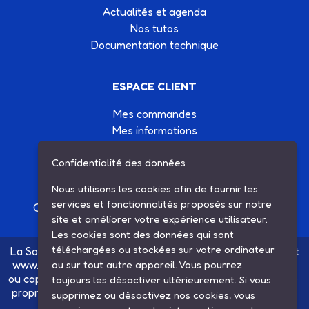
Actualités et agenda
Nos tutos
Documentation technique
ESPACE CLIENT
Mes commandes
Mes informations
Mes listes d'achats
Confidentialité des données
Conditions générales de vente
Contactez-nous
Nous utilisons les cookies afin de fournir les
services et fonctionnalités proposés sur notre
Création site Internet Factor’IT
|
Mentions légales
site et améliorer votre expérience utilisateur.
Les cookies sont des données qui sont
téléchargées ou stockées sur votre ordinateur
La Société SARL ETS MAUGER, exploitante du site internet
www.ets-mauger.com, n'a aucun lien juridique, commercial
ou sur tout autre appareil. Vous pourrez
ou capitalistique avec la société SINBAR - Groupe Easybike
toujours les désactiver ultérieurement. Si vous
propriétaire des marques SOLEX, VELOSOLEX, SOLEXINE
supprimez ou désactivez nos cookies, vous
et E-SOLEX.