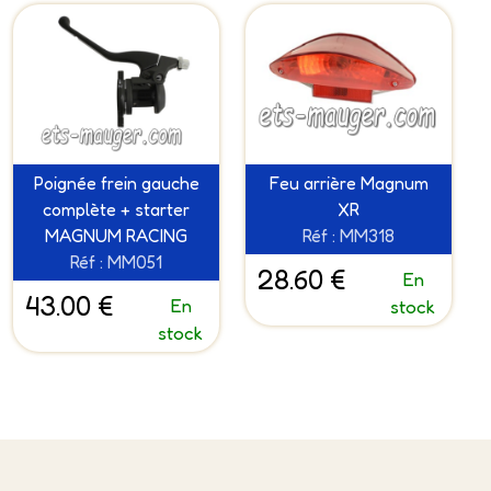
Poignée frein gauche
Feu arrière Magnum
complète + starter
XR
MAGNUM RACING
Réf : MM318
Réf : MM051
28.60 €
En
43.00 €
En
stock
stock