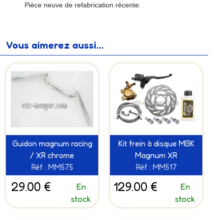
Pièce neuve de refabrication récente.
Vous aimerez aussi...
Guidon magnum racing
Kit frein à disque MBK
/ XR chrome
Magnum XR
Réf : MM575
Réf : MM517
29.00 €
129.00 €
En
En
stock
stock