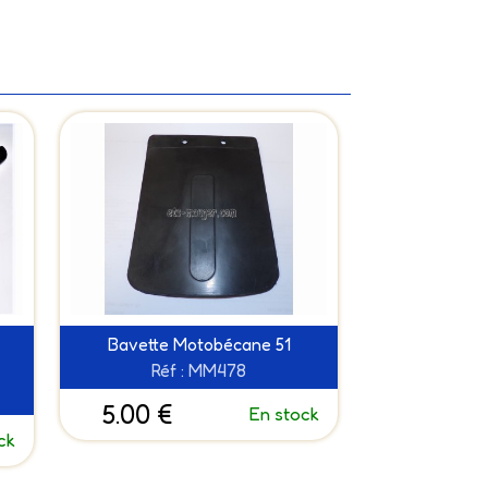
Bavette Motobécane 51
Réf : MM478
5.00 €
En stock
ck