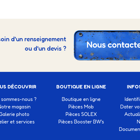
oin d'un renseignement
ou d'un devis ?
US DÉCOUVRIR
BOUTIQUE EN LIGNE
INFO
 sommes-nous ?
Boutique en ligne
Identif
Notre magasin
Pièces Mob
Dater v
Galerie photo
Pièces SOLEX
Actual
elier et services
Pièces Booster BW's
N
Document