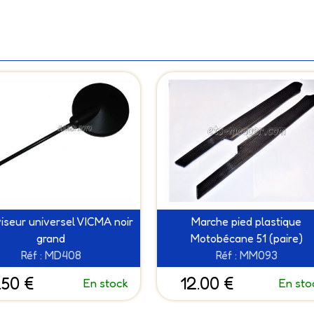
iseur universel VICMA noir
Marche pied plastique
grand
Motobécane 51 (paire)
Réf : MD408
Réf : MM093
.50 €
12.00 €
En stock
En sto