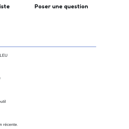
iste
Poser une question
BLEU
r
util
n récente.