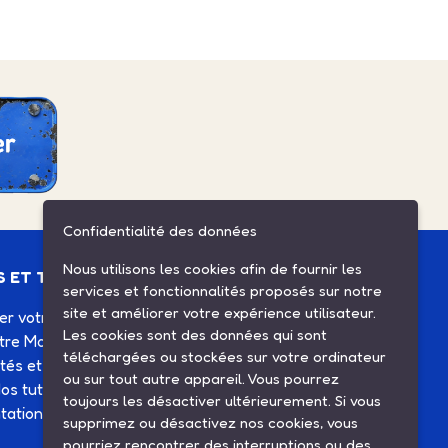
Confidentialité des données
Nous utilisons les cookies afin de fournir les
S ET TUTOS
ESPACE CLIENT
services et fonctionnalités proposés sur notre
site et améliorer votre expérience utilisateur.
ier votre Solex
Mes commandes
Les cookies sont des données qui sont
otre Motobécane
Mes informations
téléchargées ou stockées sur votre ordinateur
ités et agenda
Mes listes d'achats
ou sur tout autre appareil. Vous pourrez
os tutos
Conditions générales de
toujours les désactiver ultérieurement. Si vous
ation technique
vente
supprimez ou désactivez nos cookies, vous
Contactez-nous
pourriez rencontrer des interruptions ou des