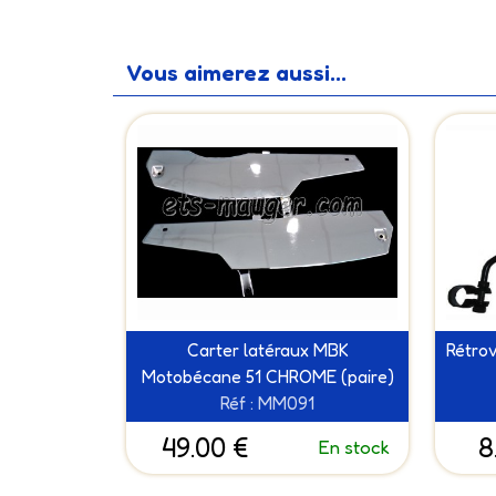
Vous aimerez aussi...
Carter latéraux MBK
Rétrov
Motobécane 51 CHROME (paire)
Réf : MM091
49.00 €
8
En stock