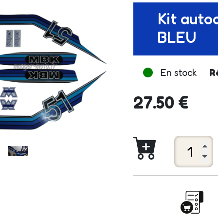
Kit auto
BLEU
En stock
R
27.50 €