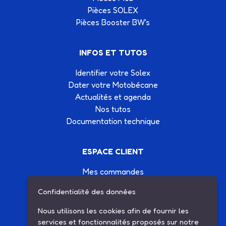
Pièces SOLEX
Pièces Booster BW's
INFOS ET TUTOS
Identifier votre Solex
Dater votre Motobécane
Actualités et agenda
Nos tutos
Documentation technique
ESPACE CLIENT
Mes commandes
Mes informations
Confidentialité des données
Mes listes d'achats
Conditions générales de vente
Nous utilisons les cookies afin de fournir les
Contactez-nous
services et fonctionnalités proposés sur notre