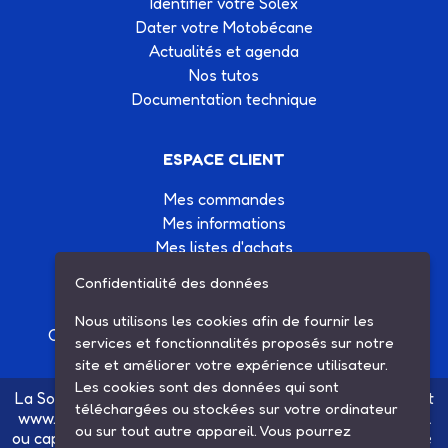
Identifier votre Solex
Dater votre Motobécane
Actualités et agenda
Nos tutos
Documentation technique
ESPACE CLIENT
Mes commandes
Mes informations
Mes listes d'achats
Conditions générales de vente
Confidentialité des données
Contactez-nous
Nous utilisons les cookies afin de fournir les
Création site Internet Factor’IT
|
Mentions légales
services et fonctionnalités proposés sur notre
site et améliorer votre expérience utilisateur.
Les cookies sont des données qui sont
La Société SARL ETS MAUGER, exploitante du site internet
téléchargées ou stockées sur votre ordinateur
www.ets-mauger.com, n'a aucun lien juridique, commercial
ou sur tout autre appareil. Vous pourrez
ou capitalistique avec la société SINBAR - Groupe Easybike