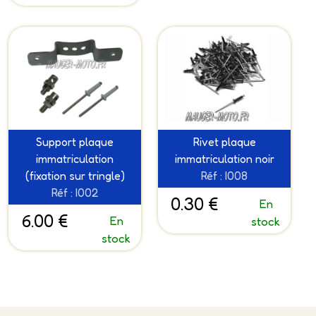
Support plaque
Rivet plaque
immatriculation
immatriculation noir
(fixation sur tringle)
Réf : I008
Réf : I002
0.30 €
En
6.00 €
En
stock
stock