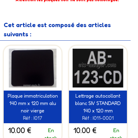
Cet article est composé des articles
suivants :
Plaque immatriculation
Lettrage autocollant
140 mm x 120 mm alu
blanc SIV STANDARD
noir vierge
140 x 120 mm
Réf : I017
Réf : I011-0001
10.00 €
10.00 €
En
En
stock
stock