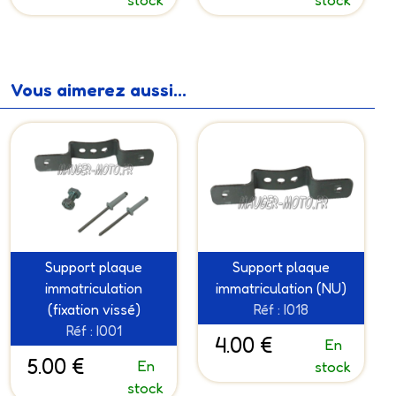
Vous aimerez aussi...
Support plaque
Support plaque
immatriculation
immatriculation (NU)
(fixation vissé)
Réf : I018
Réf : I001
4.00 €
En
5.00 €
En
stock
stock