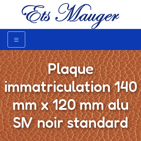
Plaque
immatriculation 140
mm x 120 mm alu
SIV noir standard