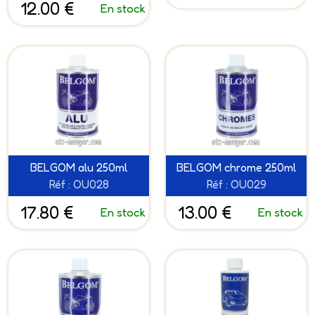
12.00 €
En stock
BELGOM alu 250ml
BELGOM chrome 250ml
Réf : OU028
Réf : OU029
17.80 €
13.00 €
En stock
En stock