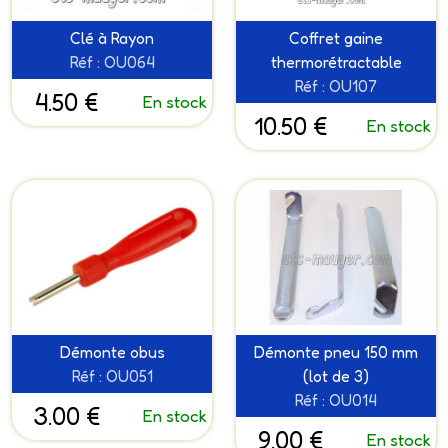
Clé à Rayon
Coffret gaine
Réf : OU064
thermorétractable
Réf : OU107
4.50 €
En stock
10.50 €
En stock
Démonte obus
Démonte pneu 150 mm
Réf : OU051
(lot de 3)
Réf : OU014
3.00 €
En stock
9.00 €
En stock