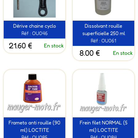
Dérive chaine cyclo
Dissolvant rouille
Réf : OU046
superficielle 250 ml
Réf : OU061
21.60 €
En stock
8.00 €
En stock
Frameto anti rouille (90
Frein filet NORMAL (5
ml) LOCTITE
ml) LOCTITE
Réf : OU085
Réf : OU084