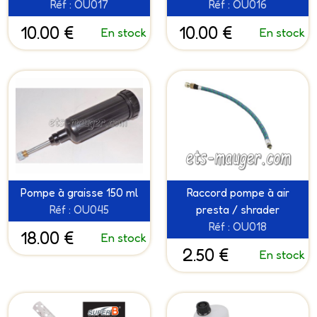
Réf : OU017
Réf : OU016
10.00 €
10.00 €
En stock
En stock
Pompe à graisse 150 ml
Raccord pompe à air
Réf : OU045
presta / shrader
Réf : OU018
18.00 €
En stock
2.50 €
En stock