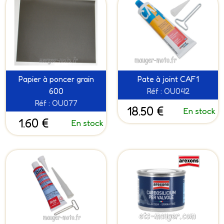
Papier à poncer grain
Pate à joint CAF1
600
Réf : OU042
Réf : OU077
18.50 €
En stock
1.60 €
En stock