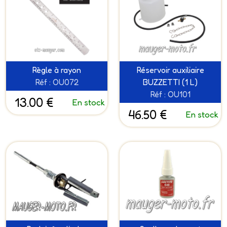
Règle à rayon
Réservoir auxiliaire
Réf : OU072
BUZZETTI (1 L)
Réf : OU101
13.00 €
En stock
46.50 €
En stock