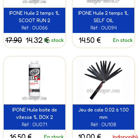
IPONE Huile 2 temps 1L
IPONE Huile 2 temps 1L
SCOOT RUN 2
SELF OIL
Réf : OU066
Réf : OU094
17.90
14.32 €
14.50 €
En stock
En stock
IPONE Huile boite de
Jeu de cale 0.02 à 1.00
vitesse 1L BOX 2
mm
Réf : OU071
Réf : OU108
16.50 €
10.00 €
En stock
Indisponibl