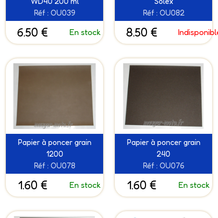
WD40 200 ml
Solex
Réf : OU039
Réf : OU082
6.50 €
8.50 €
En stock
Indisponibl
Papier à poncer grain
Papier à poncer grain
1200
240
Réf : OU078
Réf : OU076
1.60 €
1.60 €
En stock
En stock