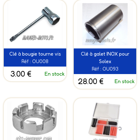
Clé à bougie tourne vis
Clé à galet INOX pour
Réf : OU008
Solex
Réf : OU093
3.00 €
En stock
28.00 €
En stock