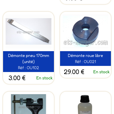
Démonte pneu 170mm
Démonte roue libre
(unité)
Réf : OU021
Réf : OU102
29.00 €
En stock
3.00 €
En stock