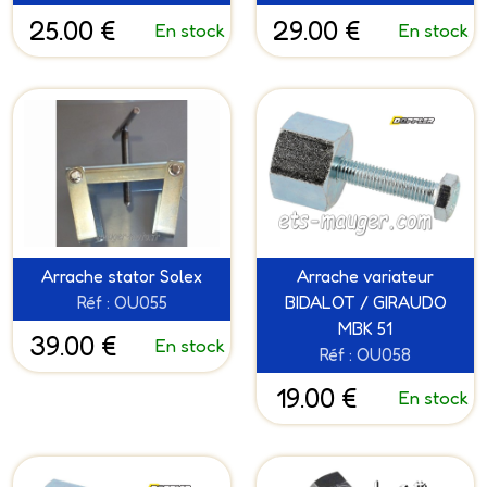
25.00 €
29.00 €
En stock
En stock
Arrache stator Solex
Arrache variateur
Réf : OU055
BIDALOT / GIRAUDO
MBK 51
39.00 €
En stock
Réf : OU058
19.00 €
En stock