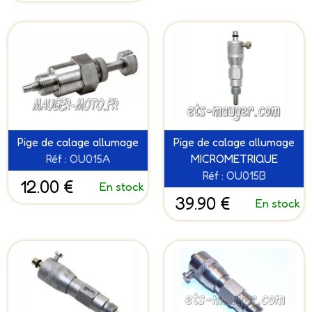
Pige de calage allumage
Pige de calage allumage
Réf : OU015A
MICROMETRIQUE
Réf : OU015B
12.00 €
En stock
39.90 €
En stock