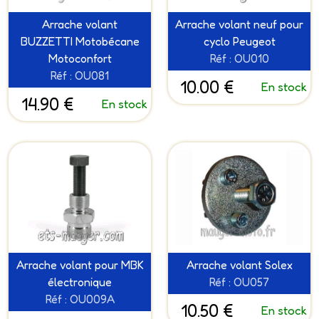
Arrache volant
Arrache volant neuf pour
BUZZETTI Motobécane
cyclo Peugeot
Motoconfort
Réf : OU010
Réf : OU081
10.00 €
En stock
14.90 €
En stock
Arrache volant pour MBK
Arrache volant Solex
électronique
Réf : OU057
Réf : OU009A
10.50 €
En stock