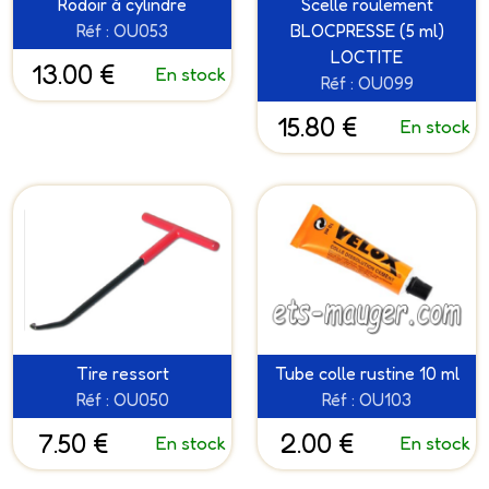
Rodoir à cylindre
Scelle roulement
Réf : OU053
BLOCPRESSE (5 ml)
LOCTITE
13.00 €
En stock
Réf : OU099
15.80 €
En stock
Tire ressort
Tube colle rustine 10 ml
Réf : OU050
Réf : OU103
7.50 €
2.00 €
En stock
En stock