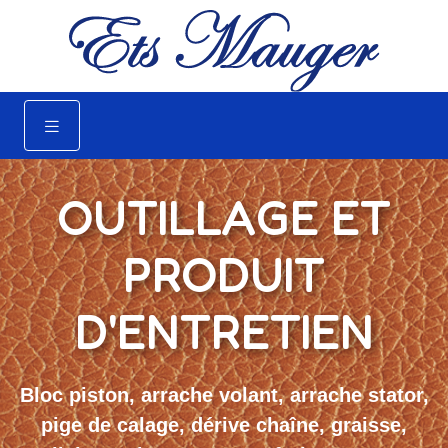
OUTILLAGE ET
PRODUIT
D'ENTRETIEN
Bloc piston, arrache volant, arrache stator,
pige de calage, dérive chaîne, graisse,