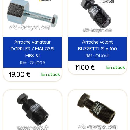
Arrache variateur
Arrache volant
DOPPLER / MALOSSI
BUZZETTI 19 x 100
MBK 51
Réf : OU041
Réf : OU009
11.00 €
En stock
19.00 €
En stock