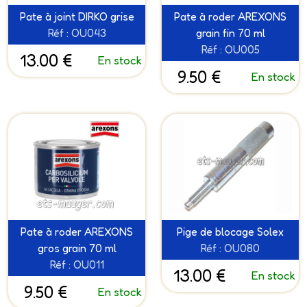
Pate à joint DIRKO grise
Pate à roder AREXONS
Réf : OU043
grain fin 70 ml
Réf : OU005
13.00 €
En stock
9.50 €
En stock
Pate à roder AREXONS
Pige de blocage Solex
gros grain 70 ml
Réf : OU080
Réf : OU011
13.00 €
En stock
9.50 €
En stock