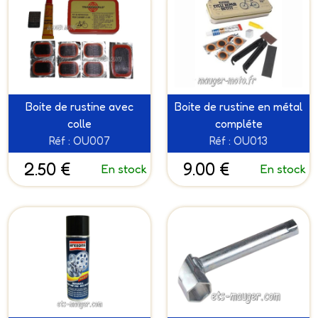
Boite de rustine avec
Boite de rustine en métal
colle
compléte
Réf : OU007
Réf : OU013
2.50 €
9.00 €
En stock
En stock