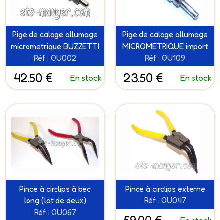
Pige de calage allumage
Pige de calage allumage
micrometrique BUZZETTI
MICROMETRIQUE import
Réf : OU002
Réf : OU109
42.50 €
23.50 €
En stock
En stock
Pince à circlips à bec
Pince à circlips externe
long (lot de deux)
Réf : OU047
Réf : OU067
En stock