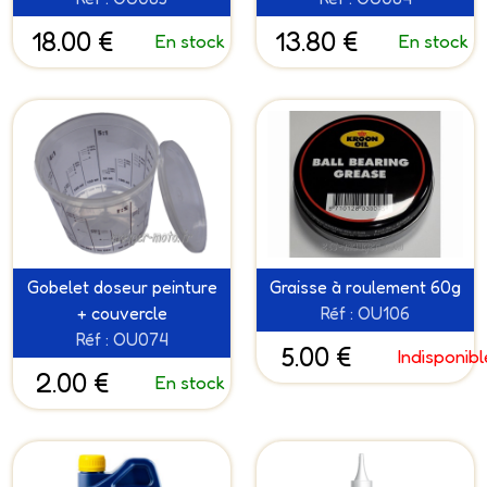
18.00 €
13.80 €
En stock
En stock
Gobelet doseur peinture
Graisse à roulement 60g
+ couvercle
Réf : OU106
Réf : OU074
5.00 €
Indisponibl
2.00 €
En stock