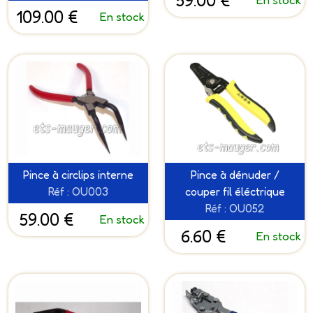
59.00 €
109.00 €
En stock
Pince à circlips interne
Pince à dénuder /
Réf : OU003
couper fil éléctrique
Réf : OU052
59.00 €
En stock
6.60 €
En stock