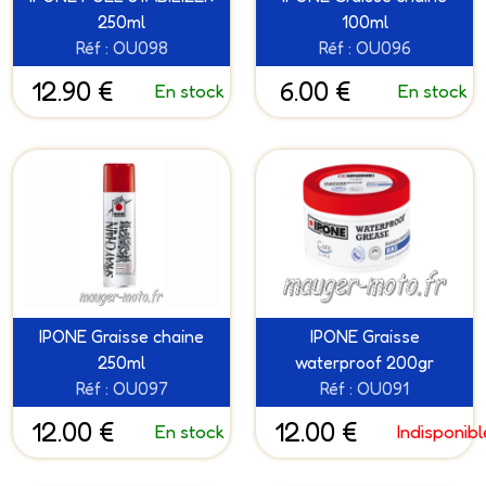
250ml
100ml
Réf : OU098
Réf : OU096
12.90 €
6.00 €
En stock
En stock
IPONE Graisse chaine
IPONE Graisse
250ml
waterproof 200gr
Réf : OU097
Réf : OU091
12.00 €
12.00 €
En stock
Indisponibl