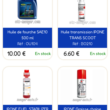
Huile de fourche SAE10
Huile transmission IPONE
500 ml
TRANS SCOOT
Réf : OU104
Réf : BO210
10.00 €
6.60 €
En stock
En stock
IPONE FUEL STABILIZER
IPONE Graisse chaine