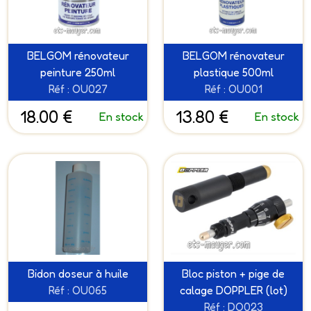
BELGOM rénovateur
BELGOM rénovateur
peinture 250ml
plastique 500ml
Réf : OU027
Réf : OU001
18.00 €
13.80 €
En stock
En stock
Bidon doseur à huile
Bloc piston + pige de
Réf : OU065
calage DOPPLER (lot)
Réf : DO023