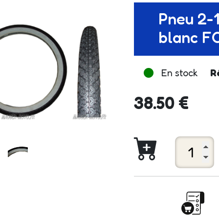
Pneu 2-1
blanc 
En stock
R
38.50 €