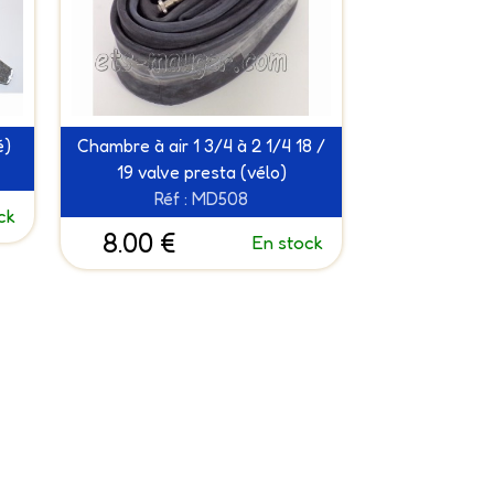
é)
Chambre à air 1 3/4 à 2 1/4 18 /
19 valve presta (vélo)
Réf : MD508
ck
8.00 €
En stock