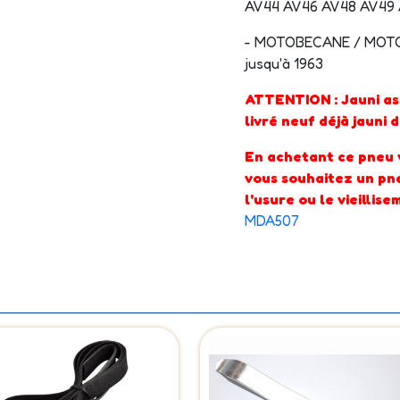
AV44 AV46 AV48 AV49 
- MOTOBECANE / MOT
jusqu'à 1963
ATTENTION : Jauni as
livré neuf déjà jauni 
En achetant ce pneu v
vous souhaitez un pne
l'usure ou le vieillis
MDA507