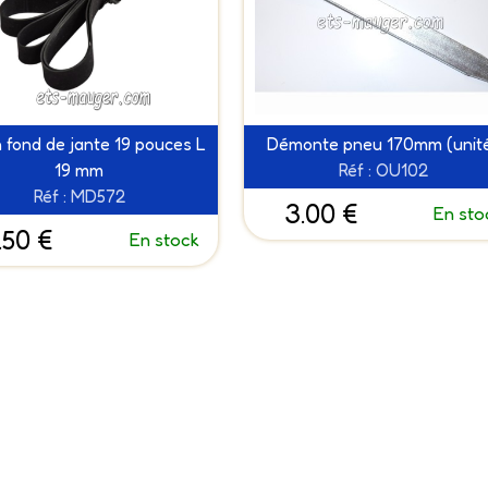
 fond de jante 19 pouces L
Démonte pneu 170mm (unit
19 mm
Réf : OU102
Réf : MD572
3.00 €
En sto
.50 €
En stock