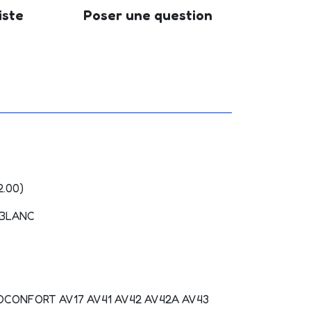
iste
Poser une question
2.00)
N BLANC
CONFORT AV17 AV41 AV42 AV42A AV43