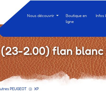
Nous découvrir
Boutique en
Infos
ligne
 (23-2.00) flan bla
utres PEUGEOT
XP