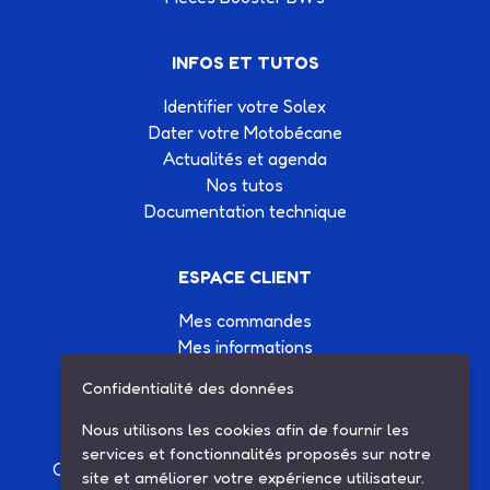
INFOS ET TUTOS
Identifier votre Solex
Dater votre Motobécane
Actualités et agenda
Nos tutos
Documentation technique
ESPACE CLIENT
Mes commandes
Mes informations
Mes listes d'achats
Confidentialité des données
Conditions générales de vente
Contactez-nous
Nous utilisons les cookies afin de fournir les
services et fonctionnalités proposés sur notre
Création site Internet Factor’IT
|
Mentions légales
site et améliorer votre expérience utilisateur.