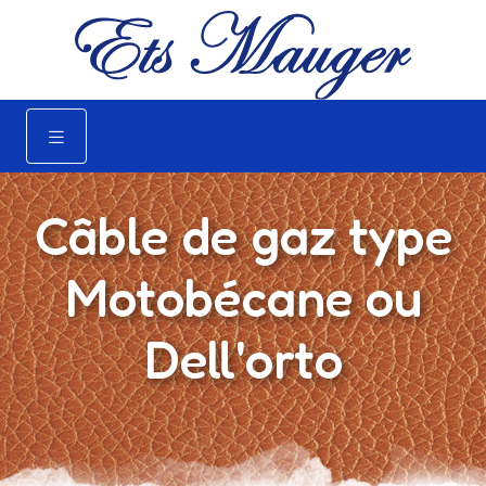
Câble de gaz type
Motobécane ou
Dell'orto