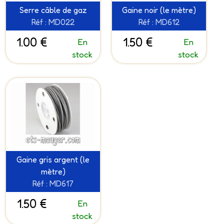
Serre câble de gaz
Gaine noir (le mètre)
Réf : MD022
Réf : MD612
1.00 €
1.50 €
En
En
stock
stock
Gaine gris argent (le
mètre)
Réf : MD617
1.50 €
En
stock