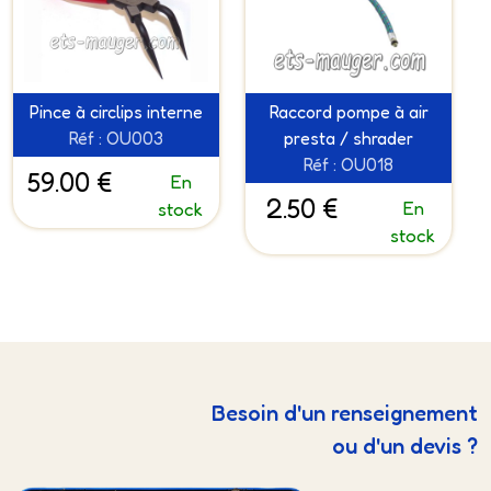
Pince à circlips interne
Raccord pompe à air
Réf : OU003
presta / shrader
Réf : OU018
59.00 €
En
2.50 €
En
stock
stock
Besoin d'un renseignement
ou d'un devis ?