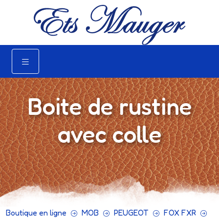
Boite de rustine
avec colle
Boutique en ligne
MOB
PEUGEOT
FOX FXR