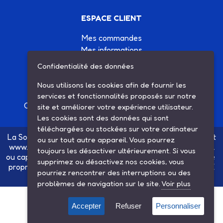
ESPACE CLIENT
Mes commandes
Mes informations
Mes listes d'achats
Confidentialité des données
Conditions générales de vente
Nous utilisons les cookies afin de fournir les
Contactez-nous
services et fonctionnalités proposés sur notre
Création site Internet Factor’IT
|
Mentions légales
site et améliorer votre expérience utilisateur.
Les cookies sont des données qui sont
téléchargées ou stockées sur votre ordinateur
La Société SARL ETS MAUGER, exploitante du site internet
ou sur tout autre appareil. Vous pourrez
www.ets-mauger.com, n'a aucun lien juridique, commercial
toujours les désactiver ultérieurement. Si vous
ou capitalistique avec la société SINBAR - Groupe Easybike
supprimez ou désactivez nos cookies, vous
propriétaire des marques SOLEX, VELOSOLEX, SOLEXINE
pourriez rencontrer des interruptions ou des
et E-SOLEX.
problèmes de navigation sur le site.
Voir plus
Accepter
Refuser
Personnaliser