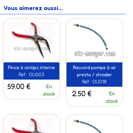
Vous aimerez aussi...
Pince à circlips interne
Raccord pompe à air
Réf : OU003
presta / shrader
Réf : OU018
59.00 €
En
2.50 €
En
stock
stock