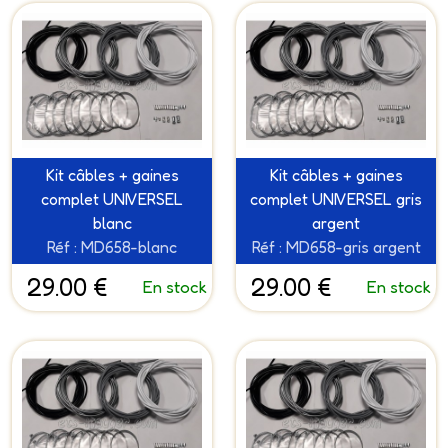
Kit câbles + gaines
Kit câbles + gaines
complet UNIVERSEL
complet UNIVERSEL gris
blanc
argent
Réf : MD658-blanc
Réf : MD658-gris argent
29.00 €
29.00 €
En stock
En stock