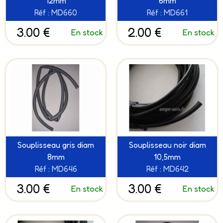
12mm
6mm
Réf : MD660
Réf : MD661
3.00 €
2.00 €
En stock
En stock
Souplisseau gris diam
Souplisseau noir diam
8mm
10,5mm
Réf : MD646
Réf : MD642
3.00 €
3.00 €
En stock
En stock