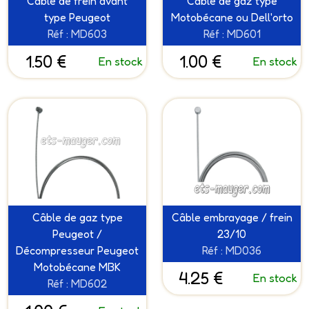
Câble de frein avant
Câble de gaz type
type Peugeot
Motobécane ou Dell'orto
Réf : MD603
Réf : MD601
1.50 €
1.00 €
En stock
En stock
Câble de gaz type
Câble embrayage / frein
Peugeot /
23/10
Décompresseur Peugeot
Réf : MD036
Motobécane MBK
4.25 €
En stock
Réf : MD602