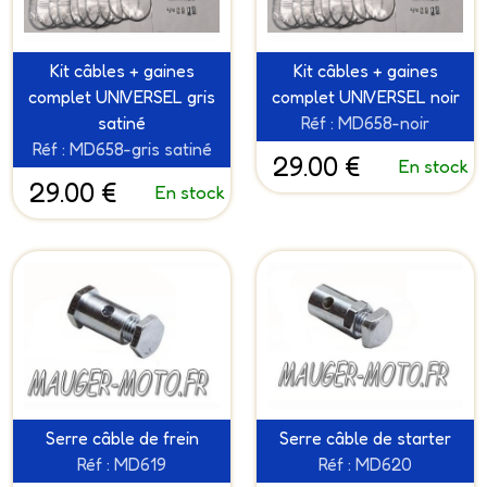
Kit câbles + gaines
Kit câbles + gaines
complet UNIVERSEL gris
complet UNIVERSEL noir
satiné
Réf : MD658-noir
Réf : MD658-gris satiné
29.00 €
En stock
29.00 €
En stock
Serre câble de frein
Serre câble de starter
Réf : MD619
Réf : MD620