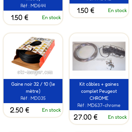
Réf : MD644
1.50 €
En stock
1.50 €
En stock
Gaine noir 32 / 10 (le
Kit câbles + gaines
mètre)
complet Peugeot
Réf : MD035
CHROME
Réf : MD637-chrome
2.50 €
En stock
27.00 €
En stock