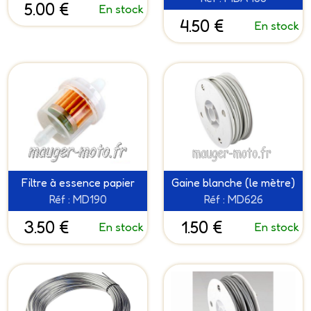
5.00 €
En stock
4.50 €
En stock
Filtre à essence papier
Gaine blanche (le mètre)
Réf : MD190
Réf : MD626
3.50 €
1.50 €
En stock
En stock