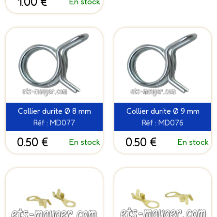
1.00 €
En stock
Collier durite Ø 8 mm
Collier durite Ø 9 mm
Réf : MD077
Réf : MD076
0.50 €
0.50 €
En stock
En stock