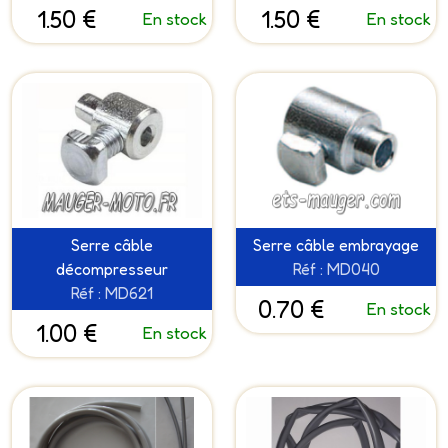
1.50 €
1.50 €
En stock
En stock
Serre câble
Serre câble embrayage
décompresseur
Réf : MD040
Réf : MD621
0.70 €
En stock
1.00 €
En stock