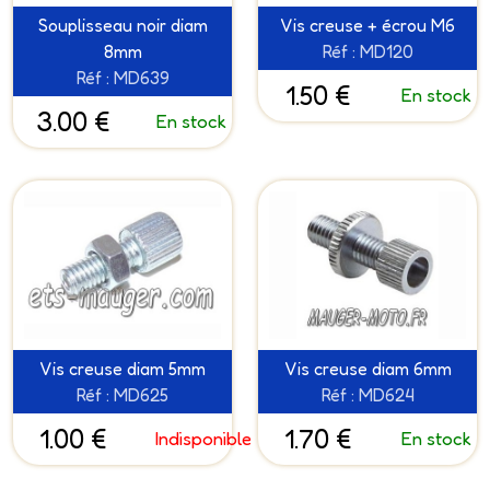
Souplisseau noir diam
Vis creuse + écrou M6
8mm
Réf : MD120
Réf : MD639
1.50 €
En stock
3.00 €
En stock
Vis creuse diam 5mm
Vis creuse diam 6mm
Réf : MD625
Réf : MD624
1.00 €
1.70 €
Indisponible
En stock