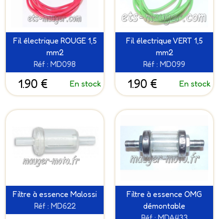
Fil électrique ROUGE 1,5
Fil électrique VERT 1,5
mm2
mm2
Réf : MD098
Réf : MD099
1.90 €
1.90 €
En stock
En stock
Filtre à essence Malossi
Filtre à essence OMG
Réf : MD622
démontable
Réf : MDA433