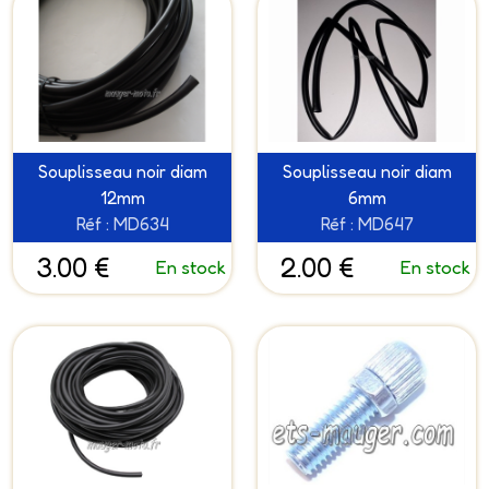
Souplisseau noir diam
Souplisseau noir diam
12mm
6mm
Réf : MD634
Réf : MD647
3.00 €
2.00 €
En stock
En stock