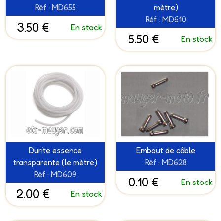
Réf : MD655
mètre)
Réf : MD610
3.50 €
En stock
5.50 €
En stock
Durite essence
Embout de câble
transparente (le mètre)
Réf : MD628
Réf : MD609
0.10 €
En stock
2.00 €
En stock