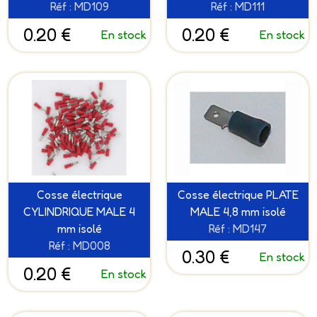
Réf : MD109
Réf : MD111
0.20 €
0.20 €
En stock
En stock
Cosse électrique
Cosse électrique PLATE
CYLINDRIQUE MALE 4
MALE 4,8 mm isolé
mm isolé
Réf : MD147
Réf : MD008
0.30 €
En stock
0.20 €
En stock