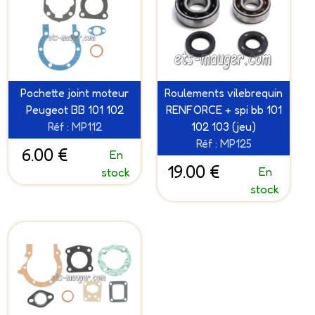
Pochette joint moteur
Roulements vilebrequin
Peugeot BB 101 102
RENFORCE + spi bb 101
Réf : MP112
102 103 (jeu)
Réf : MP125
6.00 €
En
19.00 €
En
stock
stock