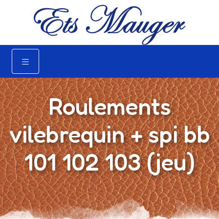
Roulements
vilebrequin + spi bb
101 102 103 (jeu)