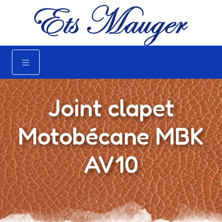
Joint clapet
Motobécane MBK
AV10