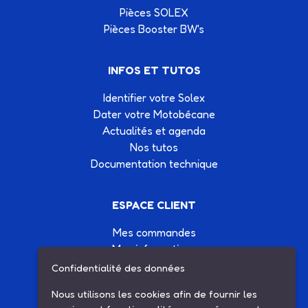
Pièces SOLEX
Pièces Booster BW's
INFOS ET TUTOS
Identifier votre Solex
Dater votre Motobécane
Actualités et agenda
Nos tutos
Documentation technique
ESPACE CLIENT
Mes commandes
Mes informations
Mes listes d'achats
Confidentialité des données
Conditions générales de vente
Nous utilisons les cookies afin de fournir les
Contactez-nous