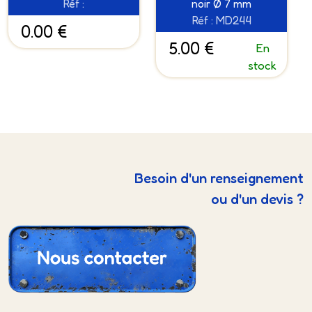
Réf :
noir Ø 7 mm
Réf : MD244
0.00 €
5.00 €
En
stock
Besoin d'un renseignement
ou d'un devis ?