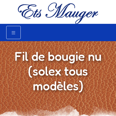
Fil de bougie nu
(solex tous
modèles)