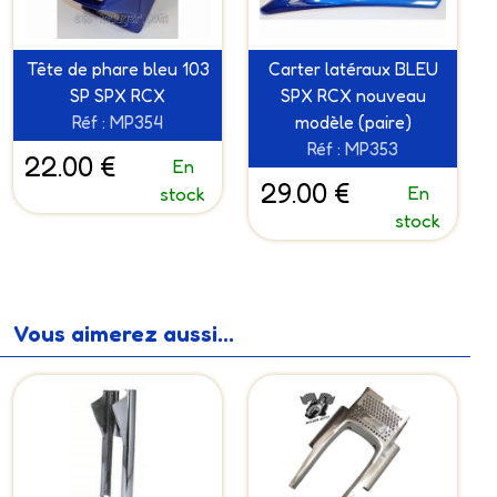
Tête de phare bleu 103
Carter latéraux BLEU
SP SPX RCX
SPX RCX nouveau
Réf : MP354
modèle (paire)
Réf : MP353
22.00 €
En
29.00 €
En
stock
stock
Vous aimerez aussi...