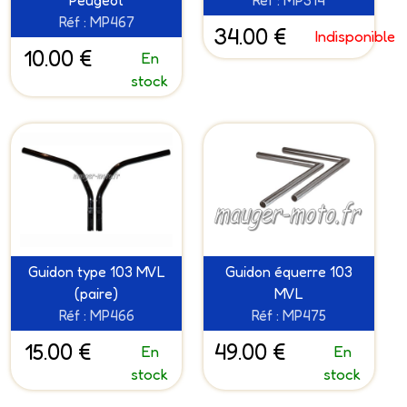
Peugeot
Réf : MP314
Réf : MP467
34.00 €
Indisponible
10.00 €
En
stock
Guidon type 103 MVL
Guidon équerre 103
(paire)
MVL
Réf : MP466
Réf : MP475
15.00 €
49.00 €
En
En
stock
stock