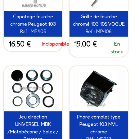
Capotage fourche
Grille de fourche
chrome Peugeot 103
chromé 103 105 VOGUE
Réf : MP405
Réf : MP406
16.50 €
19.00 €
Indisponible
En
stock
Jeu direction
Phare complet type
UNIVERSEL MBK
Peugeot 103 MVL
/Motobécane / Solex /
chrome