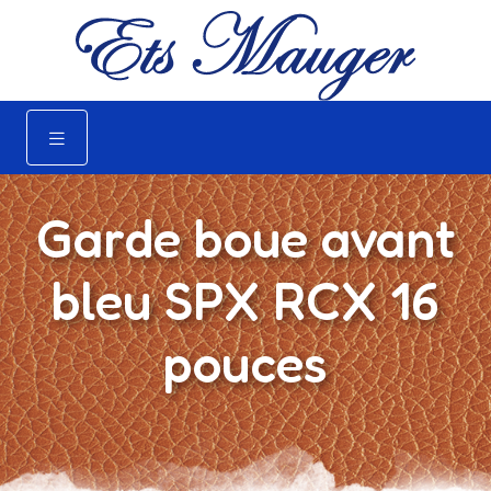
Garde boue avant
bleu SPX RCX 16
pouces