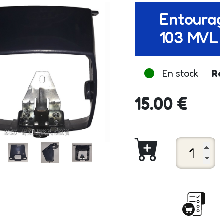
Entourag
103 MV
En stock
R
15.00 €