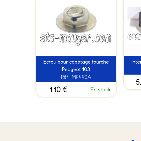
Ecrou pour capotage fourche
Int
Peugeot 103
Réf : MP440A
5
1.10 €
En stock