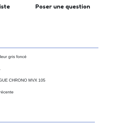
iste
Poser une question
leur gris foncé
.
VOGUE CHRONO MVX 105
 récente