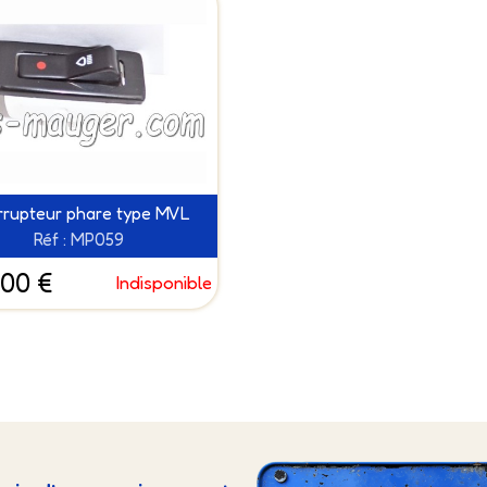
errupteur phare type MVL
Réf : MP059
.00 €
Indisponible