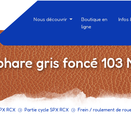
Nous découvrir
Boutique en
Infos
ligne
phare gris foncé 10
PX RCX
Partie cycle SPX RCX
Frein / roulement de rou