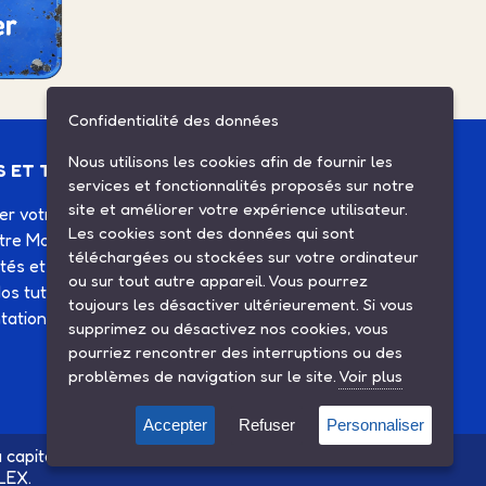
Confidentialité des données
Nous utilisons les cookies afin de fournir les
S ET TUTOS
ESPACE CLIENT
services et fonctionnalités proposés sur notre
site et améliorer votre expérience utilisateur.
ier votre Solex
Mes commandes
Les cookies sont des données qui sont
otre Motobécane
Mes informations
téléchargées ou stockées sur votre ordinateur
ités et agenda
Mes listes d'achats
ou sur tout autre appareil. Vous pourrez
os tutos
Conditions générales de
toujours les désactiver ultérieurement. Si vous
ation technique
vente
supprimez ou désactivez nos cookies, vous
Contactez-nous
pourriez rencontrer des interruptions ou des
problèmes de navigation sur le site.
Voir plus
Accepter
Refuser
Personnaliser
 capitalistique avec la société SINBAR - Groupe Easybike
LEX.