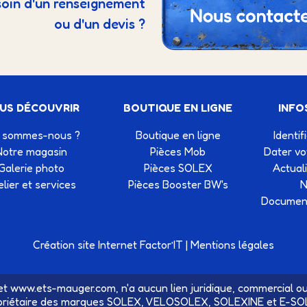
oin d'un renseignement
ou d'un devis ?
US DÉCOUVRIR
BOUTIQUE EN LIGNE
INFO
 sommes-nous ?
Boutique en ligne
Identif
Notre magasin
Pièces Mob
Dater v
Galerie photo
Pièces SOLEX
Actual
elier et services
Pièces Booster BW's
N
Document
Création site Internet Factor’IT
|
Mentions légales
t www.ets-mauger.com, n'a aucun lien juridique, commercial ou
priétaire des marques SOLEX, VELOSOLEX, SOLEXINE et E-SO