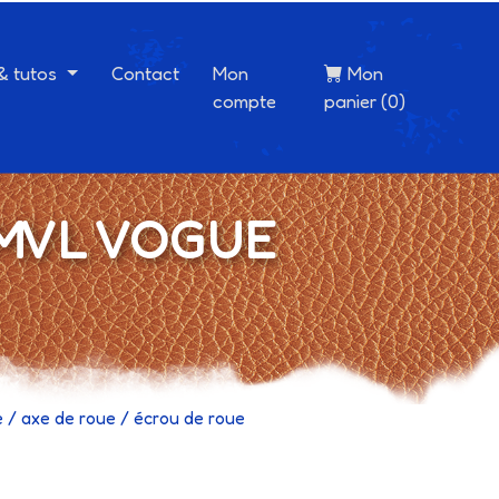
 & tutos
Contact
Mon
Mon
compte
panier (0)
3 MVL VOGUE
e / axe de roue / écrou de roue