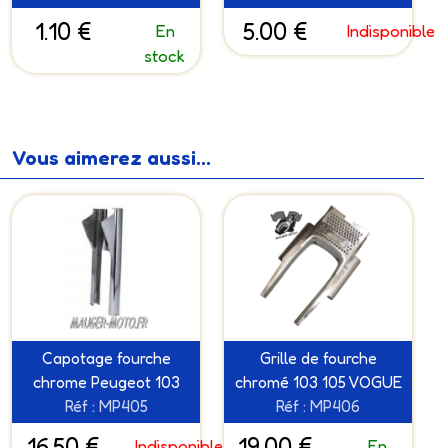
1.10 €
5.00 €
En
Indisponible
stock
Vous aimerez aussi...
Capotage fourche
Grille de fourche
chrome Peugeot 103
chromé 103 105 VOGUE
Réf : MP405
Réf : MP406
16.50 €
19.00 €
Indisponible
En