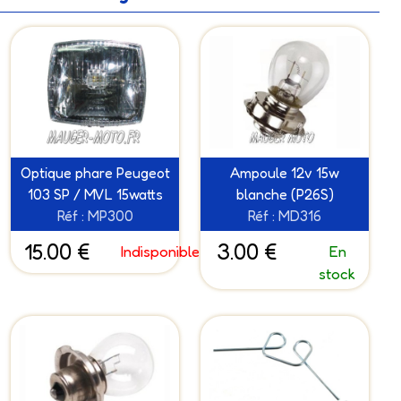
Optique phare Peugeot
Ampoule 12v 15w
103 SP / MVL 15watts
blanche (P26S)
Réf : MP300
Réf : MD316
15.00 €
3.00 €
Indisponible
En
stock