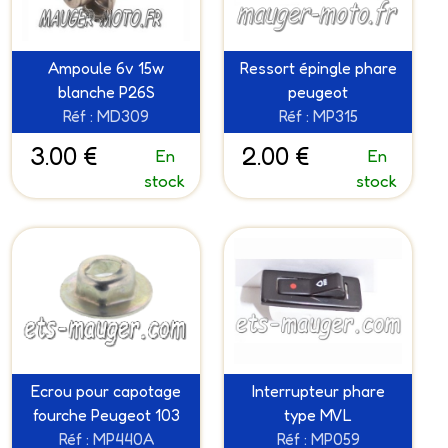
Ampoule 6v 15w
Ressort épingle phare
blanche P26S
peugeot
Réf : MD309
Réf : MP315
3.00 €
2.00 €
En
En
stock
stock
Ecrou pour capotage
Interrupteur phare
fourche Peugeot 103
type MVL
Réf : MP440A
Réf : MP059