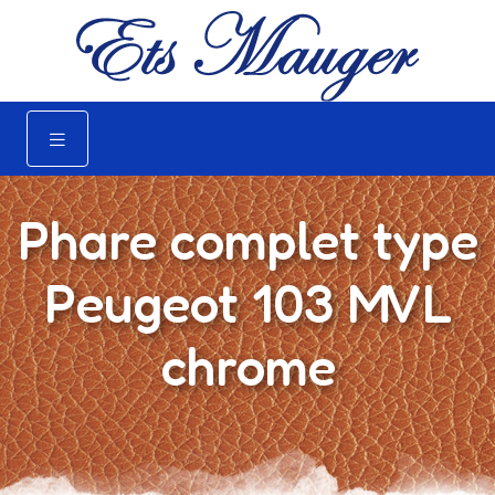
Phare complet type
Peugeot 103 MVL
chrome