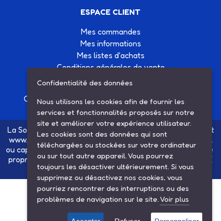
ESPACE CLIENT
Mes commandes
Mes informations
Mes listes d'achats
Conditions générales de vente
Contactez-nous
Confidentialité des données
Création site Internet Factor’IT
|
Mentions légales
Nous utilisons les cookies afin de fournir les
services et fonctionnalités proposés sur notre
site et améliorer votre expérience utilisateur.
La Société SARL ETS MAUGER, exploitante du site internet
Les cookies sont des données qui sont
www.ets-mauger.com, n'a aucun lien juridique, commercial
téléchargées ou stockées sur votre ordinateur
ou capitalistique avec la société SINBAR - Groupe Easybike
ou sur tout autre appareil. Vous pourrez
propriétaire des marques SOLEX, VELOSOLEX, SOLEXINE
toujours les désactiver ultérieurement. Si vous
et E-SOLEX.
supprimez ou désactivez nos cookies, vous
pourriez rencontrer des interruptions ou des
problèmes de navigation sur le site.
Voir plus