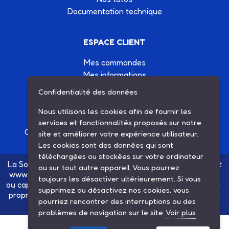
Documentation technique
ESPACE CLIENT
Mes commandes
Mes informations
Mes listes d'achats
Confidentialité des données
Conditions générales de vente
Nous utilisons les cookies afin de fournir les
Contactez-nous
services et fonctionnalités proposés sur notre
Création site Internet Factor’IT
|
Mentions légales
site et améliorer votre expérience utilisateur.
Les cookies sont des données qui sont
téléchargées ou stockées sur votre ordinateur
La Société SARL ETS MAUGER, exploitante du site internet
ou sur tout autre appareil. Vous pourrez
www.ets-mauger.com, n'a aucun lien juridique, commercial
toujours les désactiver ultérieurement. Si vous
ou capitalistique avec la société SINBAR - Groupe Easybike
supprimez ou désactivez nos cookies, vous
propriétaire des marques SOLEX, VELOSOLEX, SOLEXINE
pourriez rencontrer des interruptions ou des
et E-SOLEX.
problèmes de navigation sur le site.
Voir plus