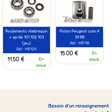
Roulements vilebrequin
Piston Peugeot cote A
+ spi bb 101 102 103
39.88
(jeu)
Réf : MP118
Réf : MP124
15.00 €
En
11.50 €
En
stock
stock
Besoin d'un renseignement