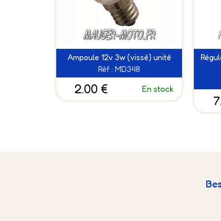
Ampoule 12v 3w (vissé) unité
Régul
Réf : MD348
2.00 €
En stock
7
Bes