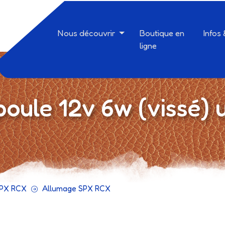
Nous découvrir
Boutique en
Infos
ligne
oule 12v 6w (vissé) u
PX RCX
Allumage SPX RCX