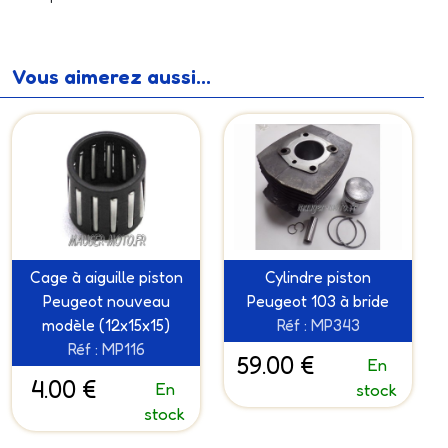
Vous aimerez aussi...
Cage à aiguille piston
Cylindre piston
Peugeot nouveau
Peugeot 103 à bride
modèle (12x15x15)
Réf : MP343
Réf : MP116
59.00 €
En
4.00 €
En
stock
stock