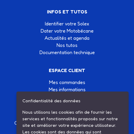
INFOS ET TUTOS
Identifier votre Solex
Dater votre Motobécane
Actualités et agenda
Nos tutos
Documentation technique
ESPACE CLIENT
Mes commandes
Mes informations
Mes listes d'achats
Confidentialité des données
Conditions générales de vente
Contactez-nous
Nous utilisons les cookies afin de fournir les
services et fonctionnalités proposés sur notre
Création site Internet Factor’IT
|
Mentions légales
site et améliorer votre expérience utilisateur.
Les cookies sont des données qui sont