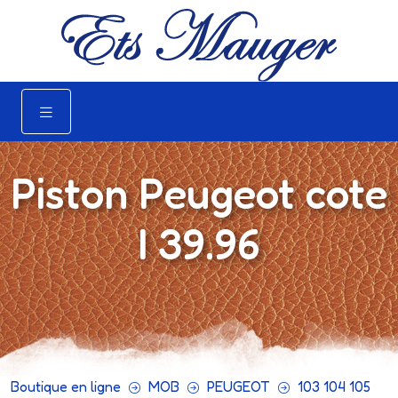
Piston Peugeot cote
I 39.96
Boutique en ligne
MOB
PEUGEOT
103 104 105