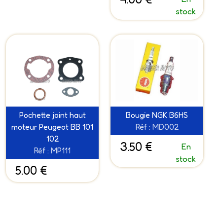
stock
Pochette joint haut
Bougie NGK B6HS
moteur Peugeot BB 101
Réf : MD002
102
3.50 €
En
Réf : MP111
stock
5.00 €