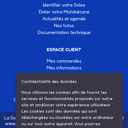
Identifier votre Solex
Dater votre Motobécane
Actualités et agenda
Nos tutos
Documentation technique
ESPACE CLIENT
Mes commandes
Mes informations
Mes listes d'achats
Confidentialité des données
Conditions générales de vente
Contactez-nous
Nous utilisons les cookies afin de fournir les
services et fonctionnalités proposés sur notre
Création site Internet Factor’IT
|
Mentions légales
site et améliorer votre expérience utilisateur.
Les cookies sont des données qui sont
téléchargées ou stockées sur votre ordinateur
La Société SARL ETS MAUGER, exploitante du site internet
www.ets-mauger.com, n'a aucun lien juridique, commercial
ou sur tout autre appareil. Vous pourrez