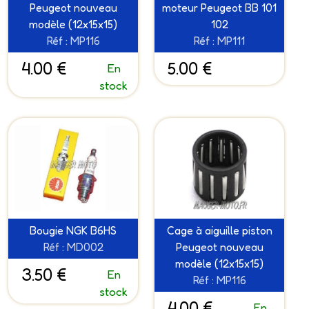
Peugeot nouveau
moteur Peugeot BB 101
modèle (12x15x15)
102
Réf : MP116
Réf : MP111
4.00 €
5.00 €
En
stock
Bougie NGK B6HS
Cage à aiguille piston
Réf : MD002
Peugeot nouveau
modèle (12x15x15)
3.50 €
En
Réf : MP116
stock
4.00 €
En