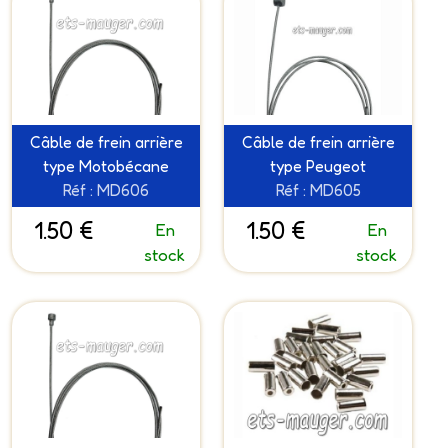
Câble de frein arrière
Câble de frein arrière
type Motobécane
type Peugeot
Réf : MD606
Réf : MD605
1.50 €
1.50 €
En
En
stock
stock