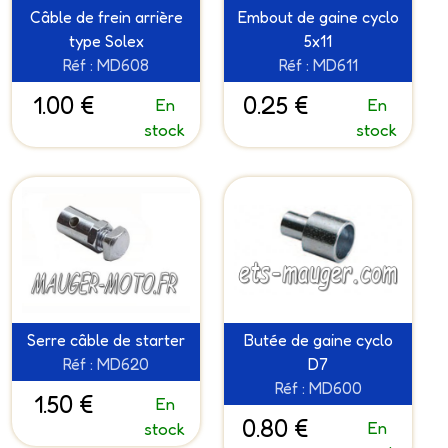
Câble de frein arrière
Embout de gaine cyclo
type Solex
5x11
Réf : MD608
Réf : MD611
1.00 €
0.25 €
En
En
stock
stock
Serre câble de starter
Butée de gaine cyclo
Réf : MD620
D7
Réf : MD600
1.50 €
En
0.80 €
En
stock