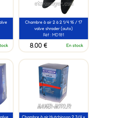
alve
Chambre à air 2 à 2 1/4 16 / 17
valve shrader (auto)
Réf : MD181
8.00 €
tock
En stock
valve
Chambre à air Hutchinson 2 3/4 x