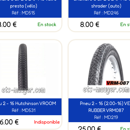
presta (vélo)
shrader (auto)
Réf : MD515
Réf : MD246
8.00 €
8.00 €
En stock
En s
u 2 - 16 Hutchinson VROOM
Pneu 2 - 16 (2.00-16) V
Réf : MD531
RUBBER VRM087
Réf : MD219
6.00 €
Indisponible
25.00 €
En s