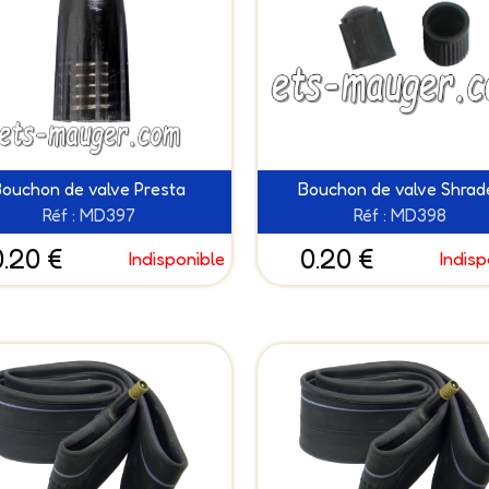
Bouchon de valve Presta
Bouchon de valve Shrad
Réf : MD397
Réf : MD398
0.20 €
0.20 €
Indisponible
Indisp