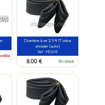
er
Chambre à air 2 1/4 17 valve
shrader (auto)
Réf : MD249
onible
8.00 €
En stock