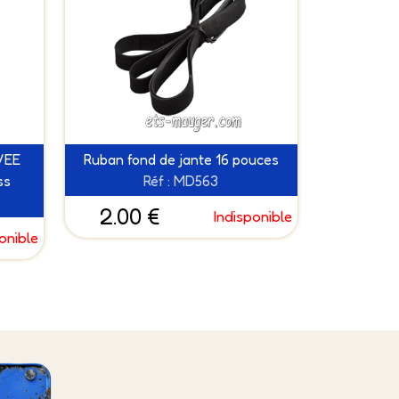
 VEE
Ruban fond de jante 16 pouces
ss
Réf : MD563
2.00 €
Indisponible
onible