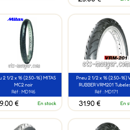
 2 1/2 x 16 (2.50-16) MITAS
Pneu 2 1/2 x 16 (2.50-16)
MC2 noir
RUBBER VRM201 Tubele
Réf : MD146
Réf : MD171
9.00 €
31.90 €
En stock
En s