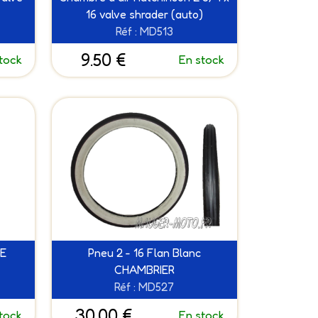
16 valve shrader (auto)
Réf : MD513
9.50 €
tock
En stock
EE
Pneu 2 - 16 Flan Blanc
CHAMBRIER
Réf : MD527
30.00 €
tock
En stock