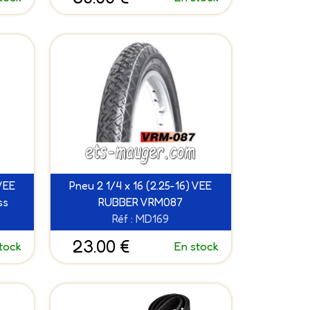
 VEE
Pneu 2 1/4 x 16 (2.25-16) VEE
ss
RUBBER VRM087
Réf : MD169
23.00 €
tock
En stock