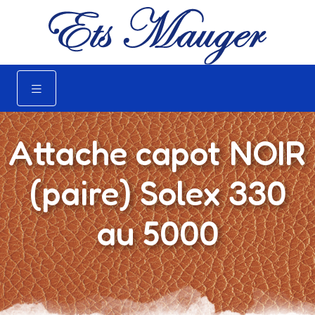
Attache capot NOIR
(paire) Solex 330
au 5000