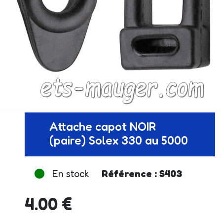
Attache capot NOIR
(paire) Solex 330 au 5000
En stock
Référence : S403
4.00 €