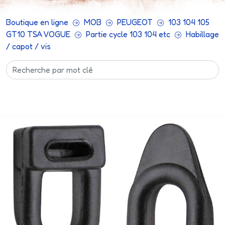
Boutique en ligne
MOB
PEUGEOT
103 104 105
GT10 TSA VOGUE
Partie cycle 103 104 etc
Habillage
/ capot / vis