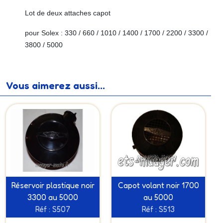
Lot de deux attaches capot
pour Solex : 330 / 660 / 1010 / 1400 / 1700 / 2200 / 3300 /
3800 / 5000
Vous aimerez aussi...
Réservoir plastique noir
Capot volant noir 1700
3300 au 5000
au 5000
Réf : S507
Réf : S513