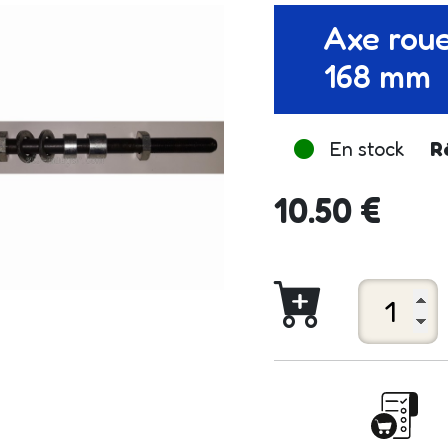
Axe roue
168 mm
En stock
R
10.50 €