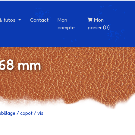
 & tutos
Contact
Mon
Mon
compte
panier (0)
168 mm
billage / capot / vis