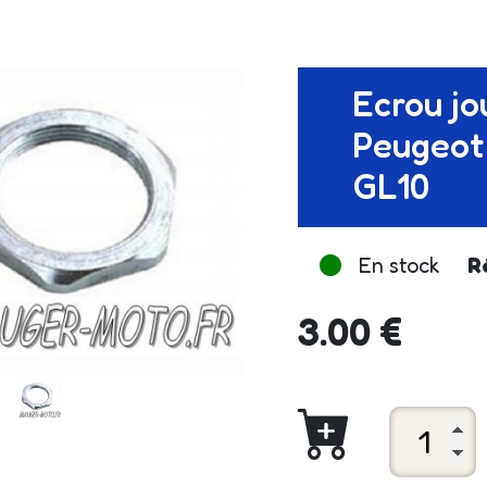
Ecrou jo
Peugeot 
GL10
En stock
R
3.00 €