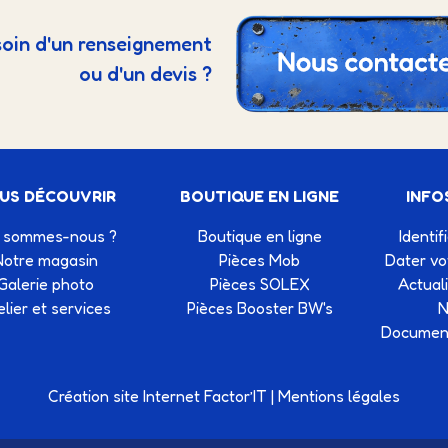
oin d'un renseignement
ou d'un devis ?
US DÉCOUVRIR
BOUTIQUE EN LIGNE
INFO
 sommes-nous ?
Boutique en ligne
Identif
Notre magasin
Pièces Mob
Dater v
Galerie photo
Pièces SOLEX
Actual
elier et services
Pièces Booster BW's
N
Document
Création site Internet Factor’IT
|
Mentions légales