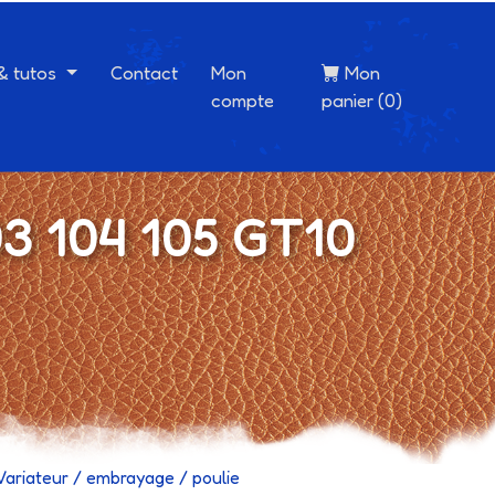
 & tutos
Contact
Mon
Mon
compte
panier (0)
03 104 105 GT10
Variateur / embrayage / poulie