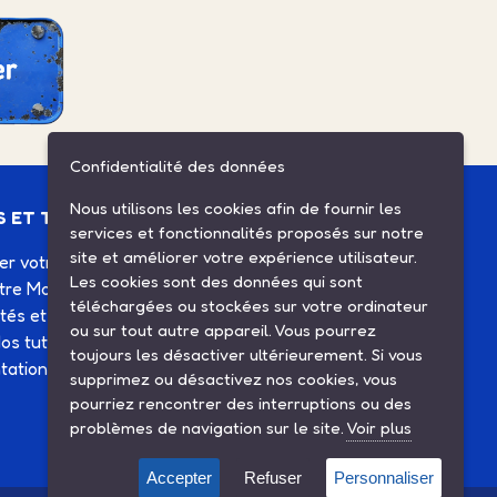
Confidentialité des données
Nous utilisons les cookies afin de fournir les
S ET TUTOS
ESPACE CLIENT
services et fonctionnalités proposés sur notre
site et améliorer votre expérience utilisateur.
ier votre Solex
Mes commandes
Les cookies sont des données qui sont
otre Motobécane
Mes informations
téléchargées ou stockées sur votre ordinateur
ités et agenda
Mes listes d'achats
ou sur tout autre appareil. Vous pourrez
os tutos
Conditions générales de
toujours les désactiver ultérieurement. Si vous
ation technique
vente
supprimez ou désactivez nos cookies, vous
Contactez-nous
pourriez rencontrer des interruptions ou des
problèmes de navigation sur le site.
Voir plus
Accepter
Refuser
Personnaliser