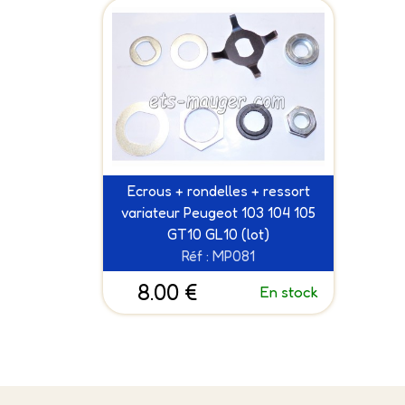
Ecrous + rondelles + ressort
variateur Peugeot 103 104 105
GT10 GL10 (lot)
Réf : MP081
8.00 €
En stock