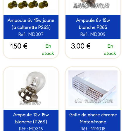
Ampoule 6v 15w jaune
Ampoule 6v 15w
(à collerette P26S)
blanche P26S
Réf : MD307
Réf : MD309
1.50 €
3.00 €
En
En
stock
stock
Ampoule 12v 15w
Grille de phare chrome
blanche (P26S)
Motobécane
Réf : MD316
Réf : MM018