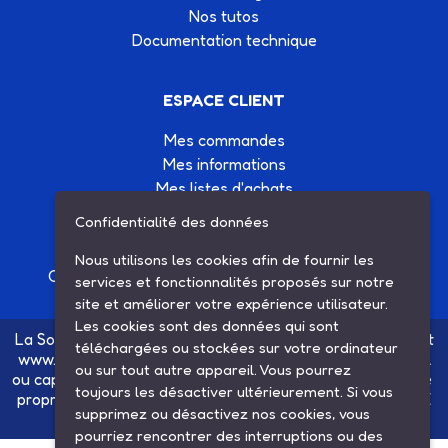
Nos tutos
Documentation technique
ESPACE CLIENT
Mes commandes
Mes informations
Mes listes d'achats
Conditions générales de vente
Confidentialité des données
Contactez-nous
Nous utilisons les cookies afin de fournir les
Création site Internet Factor’IT
|
Mentions légales
services et fonctionnalités proposés sur notre
site et améliorer votre expérience utilisateur.
Les cookies sont des données qui sont
La Société SARL ETS MAUGER, exploitante du site internet
téléchargées ou stockées sur votre ordinateur
www.ets-mauger.com, n'a aucun lien juridique, commercial
ou sur tout autre appareil. Vous pourrez
ou capitalistique avec la société SINBAR - Groupe Easybike
toujours les désactiver ultérieurement. Si vous
propriétaire des marques SOLEX, VELOSOLEX, SOLEXINE
supprimez ou désactivez nos cookies, vous
et E-SOLEX.
pourriez rencontrer des interruptions ou des