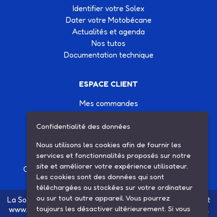
Identifier votre Solex
Dater votre Motobécane
Actualités et agenda
Nos tutos
Documentation technique
ESPACE CLIENT
Mes commandes
Mes informations
Confidentialité des données
Mes listes d'achats
Conditions générales de vente
Nous utilisons les cookies afin de fournir les
Contactez-nous
services et fonctionnalités proposés sur notre
site et améliorer votre expérience utilisateur.
Création site Internet Factor’IT
|
Mentions légales
Les cookies sont des données qui sont
téléchargées ou stockées sur votre ordinateur
ou sur tout autre appareil. Vous pourrez
La Société SARL ETS MAUGER, exploitante du site internet
toujours les désactiver ultérieurement. Si vous
www.ets-mauger.com, n'a aucun lien juridique, commercial