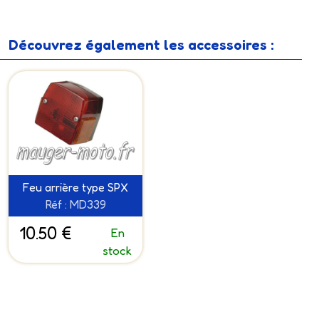
Découvrez également les accessoires :
Feu arrière type SPX
Réf : MD339
10.50 €
En
stock