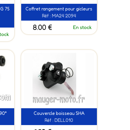
BG 75
Coffret rangement pour gicleurs
Réf : MA24 2094
8.00 €
En stock
tock
90°
Couvercle boisseau SHA
Réf : DELL010