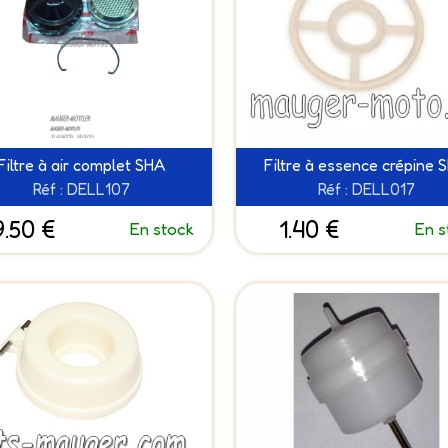
Filtre à air complet SHA
Filtre à essence crépine 
Réf : DELL107
Réf : DELL017
9.50 €
1.40 €
En stock
En s