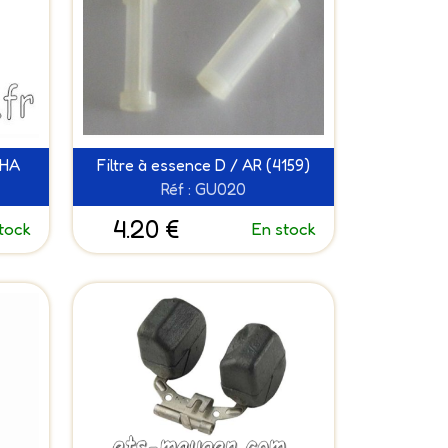
SHA
Filtre à essence D / AR (4159)
Réf : GU020
4.20 €
tock
En stock