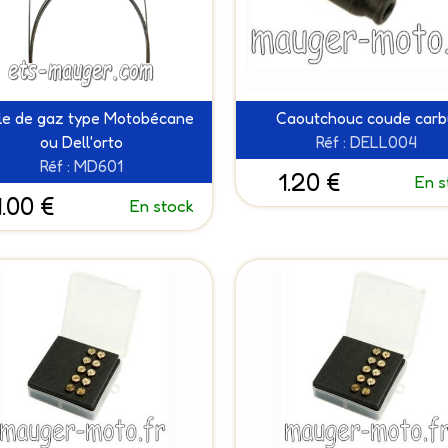
le de gaz type Motobécane
Caoutchouc coude car
ou Dell'orto
Réf : DELL004
Réf : MD601
1.20 €
En s
1.00 €
En stock