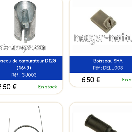
sseau de carburateur D12G
Boisseau SHA
(4649)
Réf : DELL003
Réf : GU003
6.50 €
En s
2.50 €
En stock