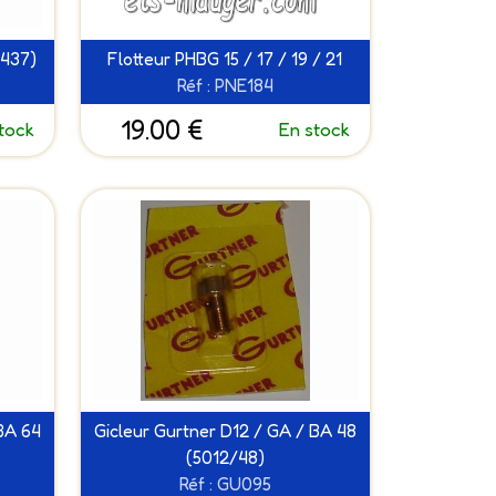
6437)
Flotteur PHBG 15 / 17 / 19 / 21
Réf : PNE184
19.00 €
tock
En stock
BA 64
Gicleur Gurtner D12 / GA / BA 48
(5012/48)
Réf : GU095