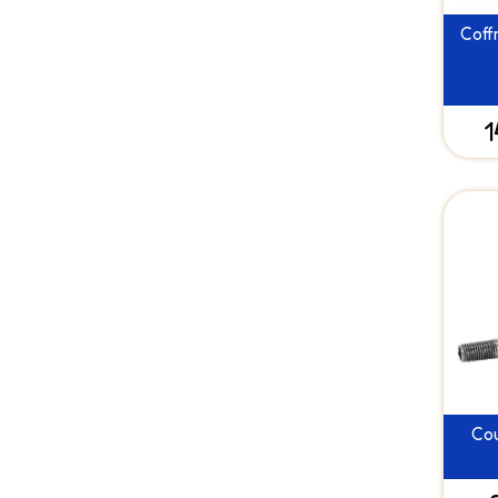
Coff
1
Co