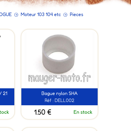
VOGUE
Moteur 103 104 etc
Pieces
/ 21
Bague nylon SHA
Réf : DELL002
1.50 €
tock
En stock