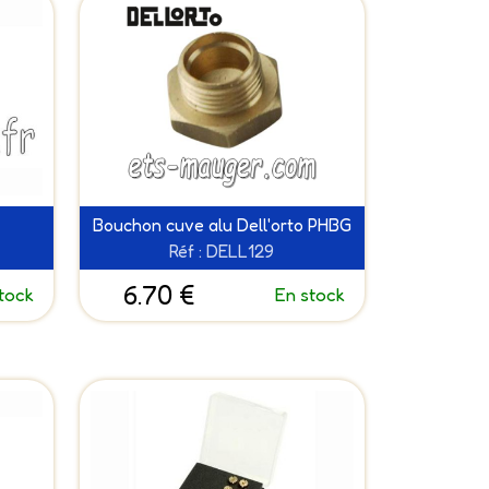
Bouchon cuve alu Dell'orto PHBG
Réf : DELL129
6.70 €
tock
En stock