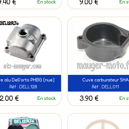
9.40 €
9.00 €
En stock
En s
e alu Dell'orto PHBG (nue)
Cuve carburateur SHA
Réf : DELL128
Réf : DELL011
2.00 €
3.90 €
En stock
En s