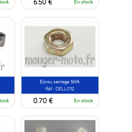
6.50 €
tock
En stock
Ecrou serrage SHA
Réf : DELL012
0.70 €
tock
En stock