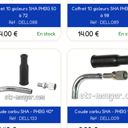
ret 10 gicleurs SHA PHBG 50
Coffret 10 gicleurs SHA PH
à 72
à 98
Réf : DELL088
Réf : DELL089
4.00 €
14.00 €
En stock
En s
ude carbu SHA - PHBG 40°
Coude carbu SHA - PHBG 
Réf : DELL133
Réf : DELL009