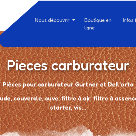
Nous découvrir
Boutique en
Infos
ligne
Pieces carburateur
Pièces pour carburateur Gurtner et Dell'orto
de, couvercle, cuve, filtre à air, filtre à assence
starter, vis...