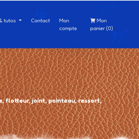
 & tutos
Contact
Mon
Mon
compte
panier (0)
, flotteur, joint, pointeau, ressort,