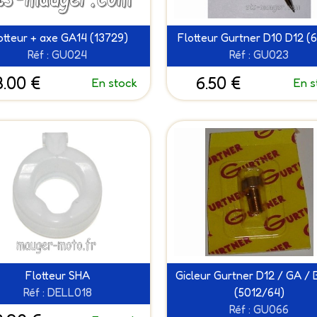
otteur + axe GA14 (13729)
Flotteur Gurtner D10 D12 (
Réf : GU024
Réf : GU023
8.00 €
6.50 €
En stock
En s
Flotteur SHA
Gicleur Gurtner D12 / GA / 
Réf : DELL018
(5012/64)
Réf : GU066