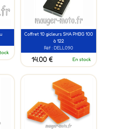
bu
Coffret 10 gicleurs SHA PHBG 100
à 122
Réf : DELL090
tock
14.00 €
En stock