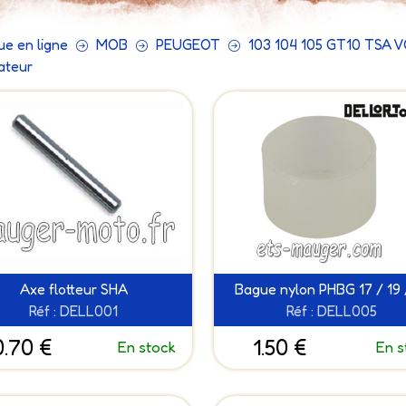
ue en ligne
MOB
PEUGEOT
103 104 105 GT10 TSA 
ateur
Axe flotteur SHA
Bague nylon PHBG 17 / 19 
Réf : DELL001
Réf : DELL005
0.70 €
1.50 €
En stock
En s